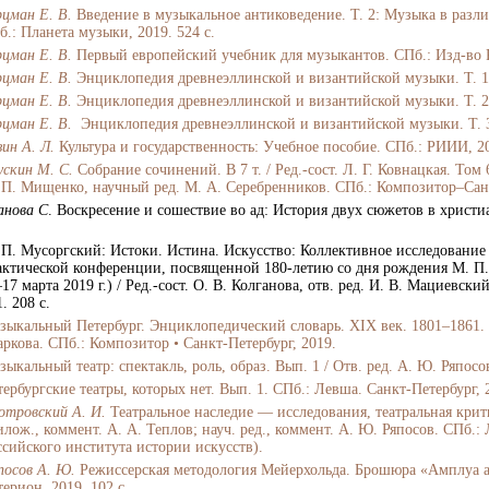
рцман Е. В.
Введение в музыкальное антиковедение. Т. 2: Музыка в раз
б.: Планета музыки, 2019. 524 с.
рцман Е. В.
Первый европейский учебник для музыкантов. СПб.: Изд-во Р
рцман Е. В.
Энциклопедия древнеэллинской и византийской музыки. Т. 1
рцман Е. В.
Энциклопедия древнеэллинской и византийской музыки. Т. 2
рцман Е. В.
Энциклопедия древнеэллинской и византийской музыки. Т. 3
ин А. Л.
Культура и государственность: Учебное пособие. СПб.: РИИИ, 20
ускин М. С.
Собрание сочинений. В 7 т. / Ред.-сост. Л. Г. Ковнацкая. Том 
 П. Мищенко, научный ред. М. А. Серебренников. СПб.: Композитор
–
Сан
анова С
. Воскресение и сошествие во ад: История двух сюжетов в христиа
.
 П. Мусоргский: Истоки. Истина. Искусство: Коллективное исследовани
актической конференции, посвященной 180-летию со дня рождения М. П.
17 марта 2019 г.) / Ред.-сост. О. В. Колганова, отв. ред. И. В. Мациевс
1. 208 c.
зыкальный Петербург. Энциклопедический словарь. XIX век. 1801
–
1861.
аркова. СПб.: Композитор • Санкт-Петербург, 2019.
ыкальный театр: спектакль, роль, образ. Вып. 1 / Отв. ред. А. Ю. Ряпосо
ербургские театры, которых нет. Вып. 1. СПб.: Левша. Санкт-Петербург, 2
отровский А. И.
Театральное наследие — исследования, театральная критика
илож., коммент. А. А. Теплов; науч. ред., коммент. А. Ю. Ряпосов. СПб.:
ссийского института истории искусств).
посов А. Ю.
Режиссерская методология Мейерхольда. Брошюра «Амплуа ак
терион, 2019. 102 с.