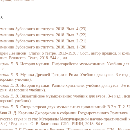
18
еменник Зубовского института. 2018. Вып. 4 (23).
еменник Зубовского института. 2018. Вып. 3 (22).
еменник Зубовского института. 2018. Вып. 2 (21).
еменник Зубовского института. 2018. Вып. 1 (20).
рей Левинсон. Статьи о театре. 1913–1930 / Сост., автор предисл. и комм
ист. Режиссер. Театр, 2018. 544 с., ил.
рцман Е. В.
История музыки. Пифагорейское музыкознание: Учебник для ву
 с.
рцман Е. В.
Музыка Древней Греции и Рима: Учебник для вузов. 3­-е изд., 
торский учебник).
рцман Е. В.
История музыки. Ранние христиане: учебник для вузов. 3­-е из
ерия: Авторский учебник).
рцман Е. В.
Византийское музыкознание: учебник для вузов. 3­-е изд., испр
торский учебник).
рцман Е. В.
Следы встречи двух музыкальных цивилизаций: В 2 т. Т. 2. Ч. I
блин И. Д.
Картины Джорджоне в собрании Государственного Эрмитажа. С
кусство звука и света: Материалы Международной научно-практической к
8 г.) / Ред.-сост . О. В. Колганова. СПб.: РИИИ, 2018. 84 c.
внацкая Л. Г.
Главные темы: Бриттен, Шостакович и другие. СПб.: Издате