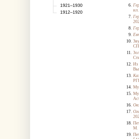
1921–1930
Ге
ил
1912–1920
Ге
202
Ге
Ев
Зв
СП
Зо
Сти
Из
Вып
Каз
РГ
Муз
Муз
Аст
Овэ
Ог
202
Пе
М.
Пет