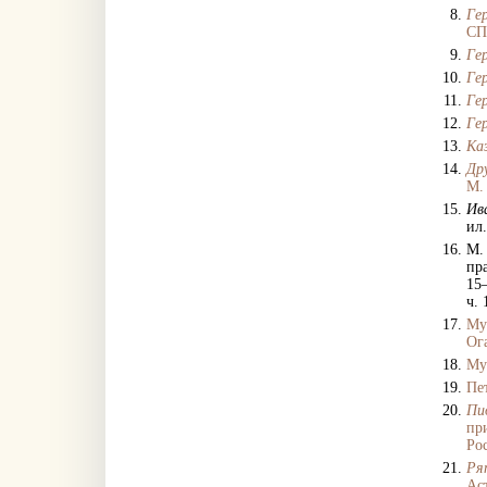
Ге
СП
Ге
Ге
Ге
Ге
Каз
Др
М.
Ив
ил
М.
пр
15–
ч. 
Му
Ог
Муз
Пет
Пи
пр
Ро
Ря
Ас