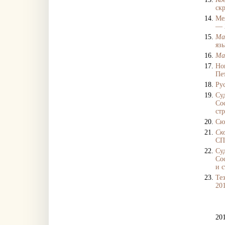
ск
Ме
— 2
Ма
язы
Ма
Но
Пет
Ру
Су
Сос
ст
Сю
Ск
СП
Су
Сос
и 
Те
201
20