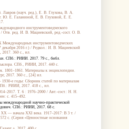
В. Лавров (науч. ред.), Е. В. Глухова, В. А.
 Ю. Е. Галаниной, Е. В. Глуховой, Е. Е.
17.
еждународного инструментоведческого
/ Отв. ред. И. В. Мациевский, ред.-сост. О. В.
и X Международных инструментоведческих
 декабря 2016 г.) / Редкол.: И. В. Мациевский
 2017. 360 c., ил.
и. СПб.: РИИИ. 2017. 79 с., библ.
клора. СПб., РИИИ, 2017. 440 с.
к. 1801–1861. Материалы к энциклопедии.
г, 2017. 360 с., [24] ил.
 1930-е годы: Сборник статей по материалам
Пб.: РИИИ, 2017. 418 с., ил.
014
–
2017. Т. 6 : 1976
–
2000 / Авт.-сост.: Н. Н.
ен: с. 415
–
492.
лы международной научно-практической
идович. СПб.: РИИИ, 2017. 68 с.
ХХ — начала ХХI века. 1917–2017: В 3 т. /
. 572 с. (Серия «Ценностные основания
аларт +, 2017. 400 с.