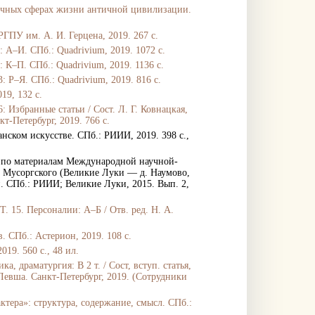
личных сферах жизни античной цивилизации.
ГПУ им. А. И. Герцена, 2019. 267 с.
: А
–
И. СПб.: Quadrivium, 2019. 1072 с.
: К
–
П. СПб.: Quadrivium, 2019. 1136 с.
: Р
–
Я. СПб.: Quadrivium, 2019. 816 с.
19, 132 с.
6: Избранные статьи / Сост. Л. Г. Ковнацкая,
кт-Петербург, 2019. 766 с.
нском искусстве. СПб.: РИИИ, 2019. 398 с.,
е по материалам Международной научной-
 Мусоргского (Великие Луки — д. Наумово,
кий. СПб.: РИИИ; Великие Луки, 2015. Вып. 2,
 Т. 15. Персоналии: А–Б / Отв. ред. Н. А.
в. СПб.: Астерион, 2019. 108 с.
019. 560 с., 48 ил.
, драматургия: В 2 т. / Сост, вступ. статья,
 Левша. Санкт-Петербург, 2019. (Сотрудники
тера»: структура, содержание, смысл. СПб.: