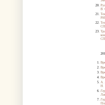
544
Рус
В. 
Те
РИ
Те
СП
Тр
ко
СП
20
Вр
Вр
Вр
Вр
А. 
Н. 
Ге
Ла
Ге
Пл