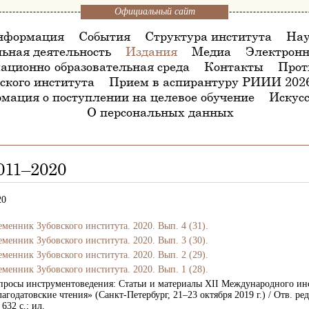
Официальный сайт
нформация
События
Структура института
Нау
ьная деятельность
Издания
Медиа
Электронн
ационно-образовательная среда
Контакты
Прот
ского института
Прием в аспирантуру РИИИ 202
мация о поступлении на целевое обучение
Искусс
О персональных данных
011–2020
20
еменник Зубовского института. 2020. Вып. 4 (31).
еменник Зубовского института. 2020. Вып. 3 (30).
еменник Зубовского института. 2020. Вып. 2 (29).
еменник Зубовского института. 2020. Вып. 1 (28).
просы инструментоведения: Статьи и материалы ХII Международного инс
лагодатовские чтения» (Санкт-Петербург, 21–23 октября 2019 г.) / Отв. р
 632 с.; ил.