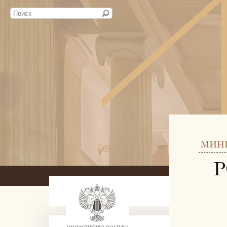
МИН
Р