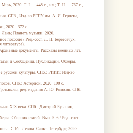
ръ, 2020. Т. I — 448 с., ил.; Т. II — 767 с.,
ия. СПб., Изд-во РГПУ им. А. И. Герцена,
и, 2020. 372 с.
 Лань; Планета музыки, 2020.
е пособие / Ред.-сост. Л. Н. Березовчук.
я литература).
Архивные документы. Рассказы военных лет.
Статьи и Сообщения. Публикации. Обзоры.
ве русской культуры. СПб.: РИИИ; Изд-во
посов. СПб.: Астерион, 2020. 108 с.
Третьякова; ред. издания А. Ю. Ряпосов. СПб.:
ачало XIX века. СПб.: Дмитрий Буланин,
рга: Сборник статей. Вып. 5–6 / Ред.-сост.:
ппова. СПб.: Левша. Санкт-Петербург, 2020.