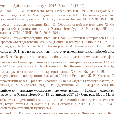
еменник Зубовского института. 2017. Вып. 1
–
2 (18
–
19).
 А. Блок — Л. Д. Менделеева-Блок. Переписка 1901
–
1917 гг. / Редкол А. 
звый; предисл. Д. М. Магомедовой; послеслов. Ю. Е. Галаниной; коммент.
гуновой-Полсон; указ. сост Е. Е. Чугуновой-Полсон. М.: ИМЛИ РАН, 20
просы инструментоведения. Вып. 11: Сборник статей и материалов XI М
гресса «Благодатовские чтения» (Санкт-Петербург, 23–25 октября 2017 г.) 
лганова. СПб.: РИИИ, 2017–2018. 284 c.
просы инструментоведения. Вып. 10: Сборник статей и материалов IX 
грессов «Благодатовские чтения» (Санкт-Петербург, 1–2 июня 2015 г.; 5–7
в. ред.), Д. А. Булатова, А. Б. Никаноров, А. А. Тимошенко. СПб.: РИИИ,
рцман Е. В
. Глава из истории античного музыкознания византийской эпох
пин В. А.
Очерки исторической проблематики русского музыкального фоль
зыкальный Петербург. Энциклопедический словарь-исследование. XIX ве
 14 / Отв. ред. и сост. Н. А. Огаркова. СПб.: Композитор • Санкт-Петербур
вые документы по истории искусствознания: XX век. Выпуск 1: 1920-е —
ждународной конференции 1 декабря 2014 г. / Ред.-сост. Ж. В. Князева. С
тербургский балет. Три века: хроника. СПб.: Академия Русского балета, 2
улина, В. М. Миронова ; ред. С. В. Дружинина. 2017. 516,[3] с. Указ. им
ссийско-финляндские художественные коммуникации: Тезисы и материа
нференции (Санкт-Петербург, 19–20 апреля 2017 г.) / Отв. ред. М. Л. Маг
дьбы русской духовной традиции в отечественной литературе и искусстве 
ст., вступ. статья А. Л. Казина. СПб.: Петрополис, 2017. Т. 2. 1935–1964
сской художественной культуры»).
регина Н. С.
Интонация как ценность: протосмыслы. Древняя Русь. СПб.: Г