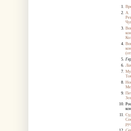
Вр
А.
Ре
Чу
Во
кон
Ко
Во
кон
(от
Ге
Ла
Му
Том
Но
Ме
Пе
Зоз
Ро
ко
Су
Со
ру
Се