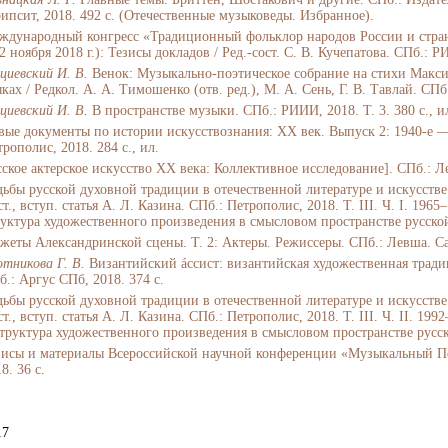
рипсит, 2018. 492 с. (Отечественные музыковеды. Избранное).
ждународный конгресс «Традиционный фольклор народов России и стран
 ноября 2018 г.): Тезисы докладов / Ред.-сост. С. В. Кучепатова. СПб.: Р
циевский
И. В
.
Венок: Музыкально-поэтическое собрание на стихи Макси
ках / Редкол. А. А. Тимошенко (отв. ред.), М. А. Сень, Г. В. Тавлай. СПб
циевский И. В.
В пространстве музыки. СПб.: РИИИ, 2018. Т. 3. 380 с., и
вые документы по истории искусствознания: XX век. Выпуск 2: 1940-е — 1
рополис, 2018. 284 с., ил.
сское актерское искусство XX века: Коллективное исследование]. СПб.: Ле
дьбы русской духовной традиции в отечественной литературе и искусств
т., вступ. статья А. Л. Казина. СПб.: Петрополис, 2018. Т. III. Ч. I. 1965
–
руктура художественного произведения в смысловом пространстве русской
жеты Александринской сцены. Т. 2: Актеры. Режиссеры. СПб.: Левша. Санк
отникова Г. В.
Византийский áссист: византийская художественная традици
б.: Аргус СПб, 2018. 374 с.
дьбы русской духовной традиции в отечественной литературе и искусстве 
т., вступ. статья А. Л. Казина. СПб.: Петрополис, 2018. Т. III. Ч. II. 1
структура художественного произведения в смысловом пространстве русск
зисы и материалы Всероссийской научной конференции «Музыкальный Пе
8. 36 с.
17