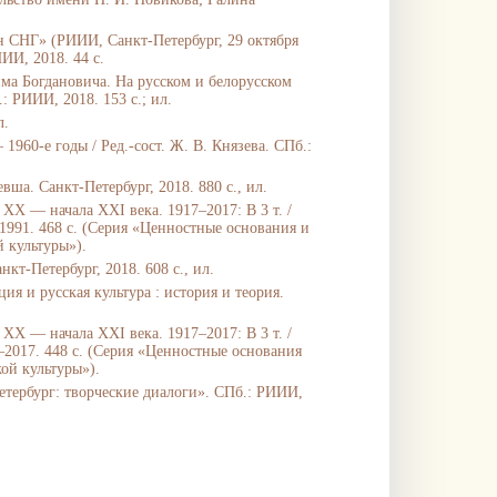
 СНГ» (РИИИ, Санкт-Петербург, 29 октября
ИИИ, 2018. 44 с.
ма Богдановича. На русском и белорусском
.: РИИИ, 2018. 153 с.; ил.
л.
960-е годы / Ред.-сост. Ж. В. Князева. СПб.:
вша. Санкт-Петербург, 2018. 880 с., ил.
е ХХ — начала ХХI века. 1917
–
2017: В 3 т. /
1991. 468 с. (Серия «Ценностные основания и
 культуры»).
т-Петербург, 2018. 608 с., ил.
я и русская культура : история и теория.
ХХ — начала ХХI века. 1917–2017: В 3 т. /
992–2017. 448 с. (Серия «Ценностные основания
ой культуры»).
тербург: творческие диалоги». СПб.: РИИИ,