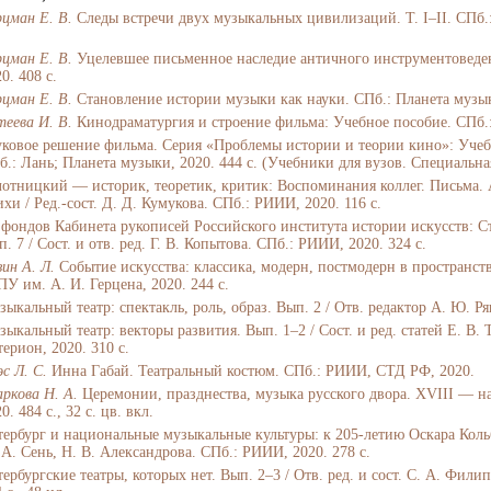
рцман Е. В.
Следы встречи двух музыкальных цивилизаций. Т. I–II. СПб.: Мi
.
рцман Е. В.
Уцелевшее письменное наследие античного инструментоведен
0. 408 с.
рцман Е. В.
Становление истории музыки как науки. СПб.: Планета музык
теева И. В.
Кинодраматургия и строение фильма: Учебное пособие. СПб.:
уковое решение фильма. Серия «Проблемы истории и теории кино»: Учебно
б.: Лань; Планета музыки, 2020. 444 с. (Учебники для вузов. Специальна
лотницкий — историк, теоретик, критик: Воспоминания коллег. Письма. 
хи / Ред.-сост. Д. Д. Кумукова. СПб.: РИИИ, 2020. 116 с.
 фондов Кабинета рукописей Российского института истории искусств: 
. 7 / Сост. и отв. ред. Г. В. Копытова. СПб.: РИИИ, 2020. 324 с.
ин А. Л.
Событие искусства: классика, модерн, постмодерн в пространст
ПУ им. А. И. Герцена, 2020. 244 с.
ыкальный театр: спектакль, роль, образ. Вып. 2 / Отв. редактор А. Ю. Ря
ыкальный театр: векторы развития. Вып. 1–2 / Сост. и ред. статей Е. В. 
ерион, 2020. 310 с.
с Л. С.
Инна Габай. Театральный костюм. СПб.: РИИИ, СТД РФ, 2020.
аркова Н. А.
Церемонии, празднества, музыка русского двора. XVIII — н
0. 484 с., 32 с. цв. вкл.
тербург и национальные музыкальные культуры: к 205-летию Оскара Кольбе
 А. Сень, Н. В. Александрова. СПб.: РИИИ, 2020. 278 с.
ербургские театры, которых нет. Вып. 2–3 / Отв. ред. и сост. С. А. Фили