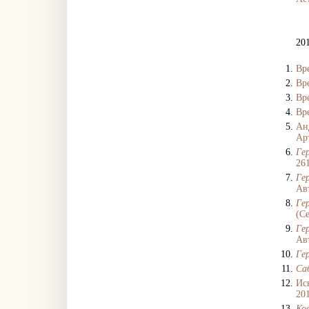
20
Вр
Вр
Вр
Вр
Анд
Арт
Ге
261
Ге
Ав
Ге
(С
Ге
Ав
Ге
Са
Ис
201
Ко