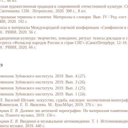
 с., 48 ил.
ская художественная традиция в современной отечественной культуре. Стат
Скотникова. СПб.: Петрополис, 2020. 308 с., 8 ил.
атральные термины и понятия. Материалы к словарю. Вып. IV / Ред.-сост.
ИИ, 2020. 192 с.
зисы и материалы Международной научной конференции «Симфонизм в про
б.: РИИИ, 2020. 56 с.
адиционная культура: творчество, поведение, ритуал: тезисы докладов 
нгресса «Фольклор народов России и стран СНГ» (СанктПетербург, 12–16 но
б.: РИИИ, 2020, 66 с.
19
еменник Зубовского института. 2019. Вып. 4 (27).
еменник Зубовского института. 2019. Вып. 3 (26).
еменник Зубовского института. 2019. Вып. 2 (25).
еменник Зубовского института. 2019. Вып. 1 (24).
Л. Василий Шухаев: искусство, судьба, наследие: коллективная монография
Каменская, Е. П. Яковлева. М.: БуксМАрт, 2019. 376 с.: ил.
рцман Е. В.
Далекое эхо античной хореографии. По материалам памятник
нь; Планета музыки, 2019. 156 с.
рцман Е. В.
Введение в музыкальное антиковедение. Т. 1: Источниковеден
анета музыки, 2019. 440 с.