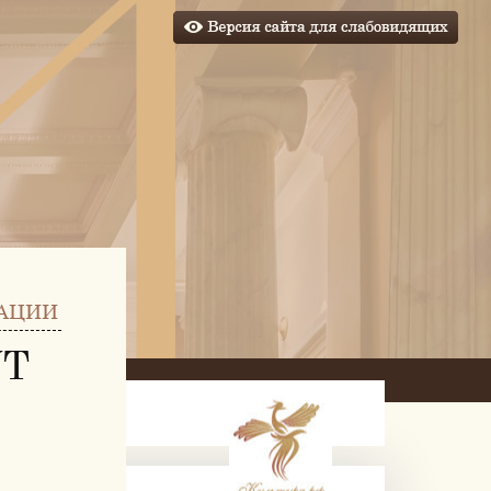
АЦИИ
УТ