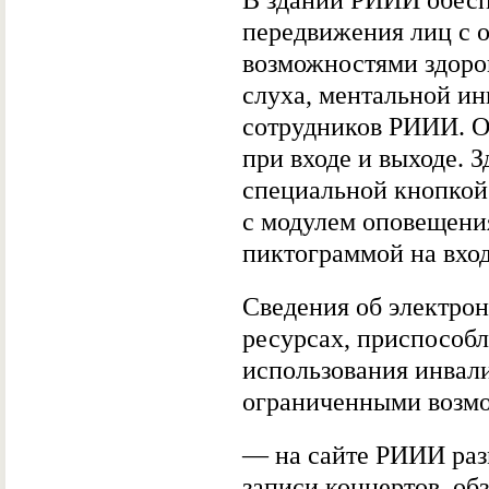
В здании РИИИ обесп
передвижения лиц с 
возможностями здоро
слуха, ментальной и
сотрудников РИИИ. О
при входе и выходе. 
специальной кнопкой 
с модулем оповещени
пиктограммой на вход
Сведения об электро
ресурсах, приспособ
использования инвал
ограниченными возмо
— на сайте РИИИ ра
записи концертов, об