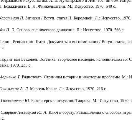
 театрального искусства им. А. В. Луначарского и Лен. гос. ин-том теат
 Н. Бояджиева и Е. Л. Финкельштейн. М.: Искусство, 1970. 640 с.
Каратыгин П.
Записки / Вступ. статья Н. Королевой. Л.: Искусство, 1970. 
Кох И. Э.
Основы сценического движения. Л.: Искусство, 1970. 566 с.
 Ленин. Революция. Театр. Документы и воспоминания / Вступ. статья, сос
 с.
Людвиг ван Бетховен. Эстетика, творческое наследие, исполнитель­ство: С
зыка, 1970. 235 с.
Марченко Т.
Радиотеатр. Страницы истории и некоторые проблемы. М.: Ис
Сокольская А. Л.
Марсель Карне. Л.: Искусство, 1970. 216 с.
.
Головашенко Ю.
Режиссерское искусство Таирова. М.: Искусство, 1970. 3
.
Смирнов-Несвицкий Ю. А.
Ключ к образу. Размышления о способах игры в
 с.