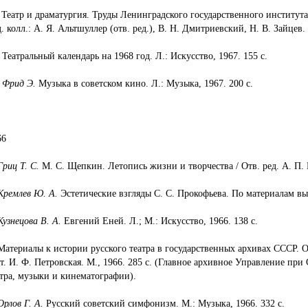
. Театр и драматургия. Труды Ленинградского государственного института
. колл.: А. Я. Альтшуллер (отв. ред.), В. Н. Дмитриевский, Н. В. Зайцев. 
 Театральный календарь на 1968 год. Л.: Искусство, 1967. 155 с.
.
Фрид Э.
Музыка в советском кино. Л.: Музыка, 1967. 200 с.
66
Гриц Т. С.
М. С. Щепкин. Летопись жизни и творчества / Отв. ред. А. П. 
Кремлев Ю. А.
Эстетические взгляды С. С. Прокофьева. По материалам вы
Кузнецова В. А.
Евгений Еней. Л.; М.: Искусство, 1966. 138 с.
 Материалы к истории русского театра в государственных архивах СССР. Об
ст. И. Ф. Петровская. М., 1966. 285 с. (Главное архивное Управление при
атра, музыки и кинематографии).
Орлов Г. А.
Русский советский симфонизм. М.: Музыка, 1966. 332 с.