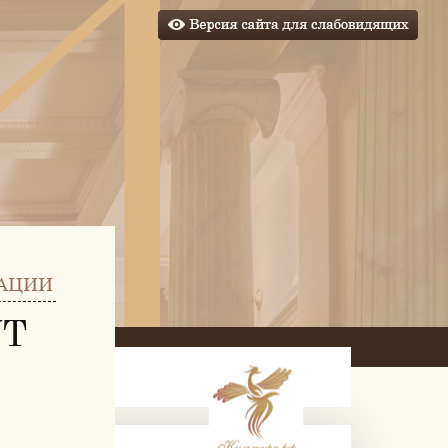
АЦИИ
УТ