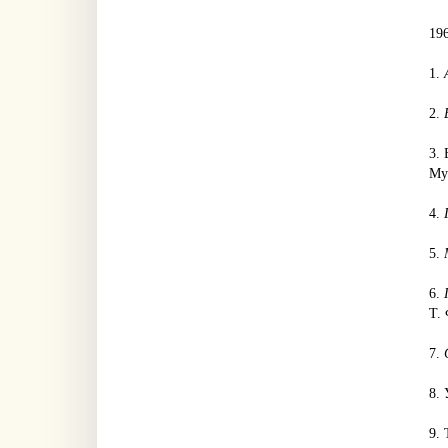
19
1.
2.
3. 
Му
4.
5.
6.
Т. 
7.
8.
9.