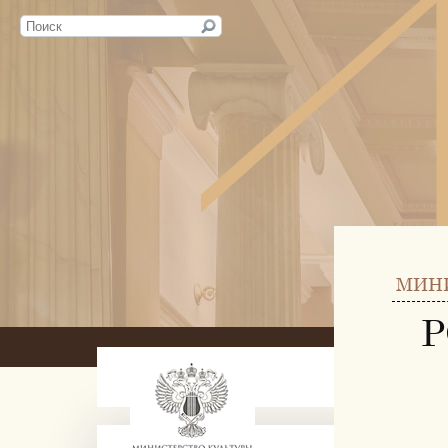
МИН
Р