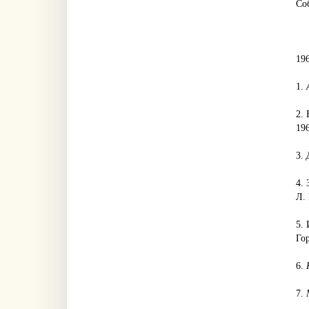
Соб
19
1.
2. 
196
3.
4. 
Л. 
5.
Гор
6.
7.