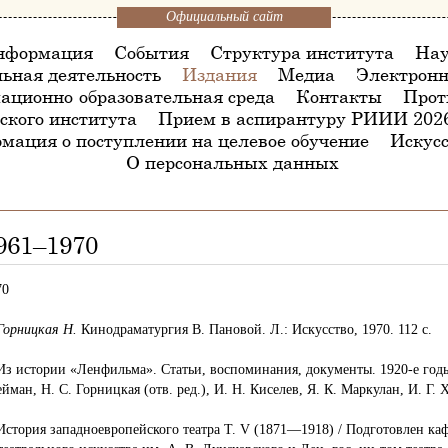
Официальный сайт
нформация
События
Структура института
Нау
ьная деятельность
Издания
Медиа
Электронн
ационно-образовательная среда
Контакты
Прот
ского института
Прием в аспирантуру РИИИ 202
мация о поступлении на целевое обучение
Искусс
О персональных данных
961–1970
70
Горницкая Н.
Кинодраматургия В. Пановой. Л.: Искусство, 1970. 112 с.
 Из истории «Ленфильма». Статьи, воспоминания, документы. 1920-е годы 
йман, Н. С. Горницкая (отв. ред.), И. Н. Киселев, Я. К. Маркулан, И. Г. 
 История западноевропейского театра Т. V (1871—1918) / Подготовлен ка