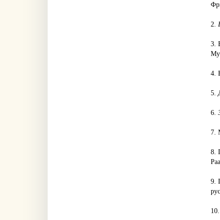
Фр
2.
3. 
Му
4. 
5.
6.
7. 
8.
Раа
9.
ру
10