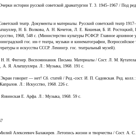
 Очерки истории русской советской драматургии Т. 3. 1945–1967 / Под ред
Советский театр. Документы и материалы. Русский советский театр 1917–19
тшуллер, Н. Б. Волкова, А. Н. Кочетов, Л. Е. Кошевая, Б. И. Ростоцкий, 
кусство, 1968, 548 с. (Министерство культуры РСФСР. Главное архивное
нинградский гос. ин-т театра, музыки и кинематографии, Всероссийское т
тературы и искусства СССР. Ленингр. гос. театральный музей).
. Н. Н. Фигнер. Воспоминания. Письма. Материалы / Сост. Л. М. Кутатела
. А. Я. Альтшуллера. Л.: Музыка, 1968. 191 с.
 Экран говорит — нет! Сб. статей / Ред.-сост. И. П. Садовская. Ред. колл.:
Капралов. Л.: Искусство, 1968. 226 с.
 Язвинская Е. Арфа. Л.: Музыка, 1968. 59 с.
67
 Милий Алексеевич Балакирев. Летопись жизни и творчества / Сост. А. С. 