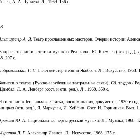
олев, А. А. Чунаева. Л., 1969. 156 с.
68
Альтшуллер А. Я.
Театр прославленных мастеров. Очерки исто­рии Алексан
Вопросы теории и эстетики музыки / Ред. колл.: Ю. Кремлев (отв. ред.), 
8. 207 с.
Добровольская Г. Н.
Балетмейстер Леонид Якобсон. Л.: Искусство, 1968. 1
Записки о театре. (Русско-зарубежные театральные связи): Сб. трудов / Ре
Цимбал, Л. А. Левбарг (сост. и отв. ред.). Л., 1968. 350 с.
 Из истории «Ленфильма». Статьи, воспоминания, документы. 1920-е годы 
ницкая (отв. ред.), Я. Маркулан, И. Хейфиц. Сост. Н. Горницкая. Вып. 1. 
Кремлев Ю. А.
Национальные черты русской музыки. Л.: Музыка, 1968. 12
Муратов Л. Г.
Александр Иванов. Л.: Искусство, 1968. 175 с.