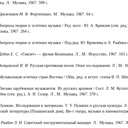
ид. Л.: Музыка, 1967. 599 с.
Бражников М. В.
Фортепиано. М.: Музыка, 1967. 64 с.
Вопросы теории и эстетики музыки / Ред. колл.: Ю. А. Кремлев (отв. ред.)
зыка, 1967. 264 с.
Вопросы теории и эстетики музыки / Под ред. Ю. Кремлева и Л. Раабена (о
Добин Е. С.
«Гамлет» — фильм Козинцева. Л.; М.: Искусство, 1967. 163 с
Земцовский И. И.
Русская протяжная песня. Опыт исследования. Л.; М.: М
Музыкальная эстетика стран Востока / Общ. ред. и вступ. статья В. П. Шес
 Письма зарубежных музыкантов. Из русских архивов / Сост. Л. М. Кутател
бен (отв. ред.), А. Н. Сохор. Л.; М.: Музыка, 1967. 378 с.
 Пушкин. Исследования и материалы. Т. V. Пушкин и русская культура. Л.:
сской литературы (Пушкинский дом), Ин-т театра, музыки и кинематогра
.
Раабен Л. Н.
Советский инструментальный концерт. Л.: Музыка, 1967. 30