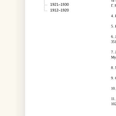
та
1921–1930
Г.
1912–1920
4.
5.
6.
351
7. 
Му
8.
9.
10
11
102