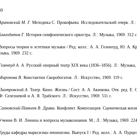
69
Арановский М. Г.
Мелодика С. Прокофьева. Исследовательский очерк. Л.: 
Благодатов Г.
История симфонического оркестра. Л.: Музыка, 1969. 312 с
Вопросы теории и эстетики музыки / Ред. колл.: А. А. Гозенпуд, Ю. А. Кре
зыка, 1969. 232 с.
Гозенпуд А. А.
Русский оперный театр XIX века (1836–1856). Л.: Музыка, 
Миронова В.
Константин Скоробогатов. Л.: Искусство, 1969. 119 с.
Пиотровский А.
Театр. Кино. Жизнь / Сост. А. А. Акимова. Отв. ред. Е. 
Ф. Селезневой и А. Я. Трабского. Л.: Искусство, 1969. 511 с.
Сахновский-Панкеев В.
Драма. Конфликт. Композиция. Сце­ническая жизнь.
 Учение В. И. Ленина и вопросы музыкознания. М.; Л.: Музыка, 1969. 224
 Труды кафедры марксизма-ленинизма. Выпуск I / Ред. колл.: А. А. Пурцел