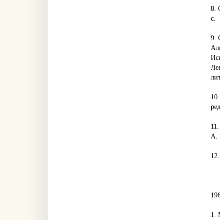
8.
с.
9. 
Аль
Ис
Ле
ли
10
ред
11.
А. 
12.
19
1.