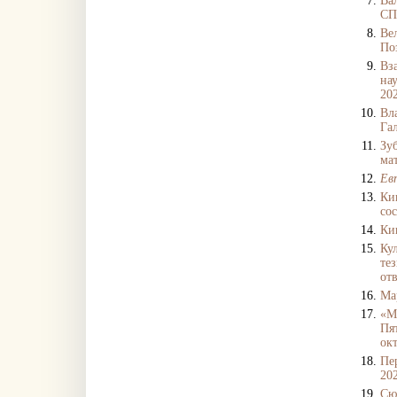
Ва
СП
Ве
По
Вз
на
202
Вл
Га
Зу
ма
Ев
Ки
со
Ки
Ку
те
отв
Ма
«М
Пя
окт
Пе
202
Сю