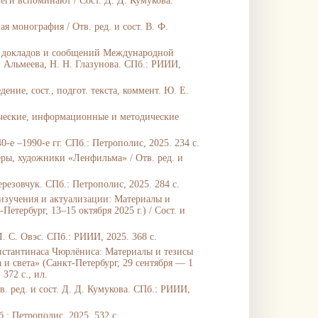
ги вспоминают / Сост. Д. Д. Кумукова.
 монография / Отв. ред. и сост. В. Ф.
сы докладов и сообщений Международной
. Альмеева, Н. Н. Глазунова. СПб.: РИИИ,
ние, сост., подгот. текста, коммент. Ю. Е.
ческие, информационные и методические
-е –1990-е гг. СПб.: Петрополис, 2025. 234 с.
ры, художники «Ленфильма» / Отв. ред. и
резовчук. СПб.: Петрополис, 2025. 284 с.
изучения и актуализации: Материалы и
тербург, 13–15 октября 2025 г.) / Сост. и
.
. С. Овэс. СПб.: РИИИ, 2025. 368 с.
нстантинаса Чюрлёниса: Материалы и тезисы
 света» (Санкт-Петербург, 29 сентября — 1
 372 c., ил.
. ред. и сост. Д. Д. Кумукова. СПб.: РИИИ,
: Петрополис, 2025. 532 с.