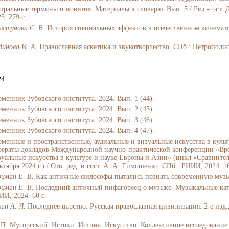
атральные термины и понятия: Материалы к словарю. Вып. 5 / Ред.-сост.
5. 279 с.
ыстунова С. В.
История специальных эффектов в отечественном кинемато
динова И. А.
Православная аскетика и звукотворчество. СПб.: Петрополис,
24
еменник Зубовского института. 2024. Вып. 1 (44).
еменник Зубовского института. 2024. Вып. 2 (45).
еменник Зубовского института. 2024. Вып. 3 (46).
еменник Зубовского института. 2024. Вып. 4 (47).
еменные и пространственные, аудиальные и визуальные искусства в культ
фераты докладов Международной научно-практической конференции «Вре
зуальные искусства в культуре и науке Европы и Азии» (цикл «Сравнител
ктября 2024 г.) / Отв. ред. и сост. А. А. Тимошенко. СПб.: РИИИ, 2024. 16
рцман Е. В.
Как античные философы пытались познать современную музык
рцман Е. В.
Последний античный пифагореец о музыке. Музыкальные кат
ИИ, 2024. 60 с.
ин А. Л.
Последнее царство. Русская православная цивилизация. 2-е изд.
 П. Мусоргский: Истоки. Истина. Искусство: Коллективное исследовани