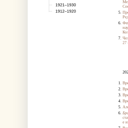
Ме
1921–1930
Сос
1912–1920
Пр
Ред
Фе
нау
Ко
Че
27 
20
Вр
Вр
Вр
Вр
Ал
Бр
ст
е и