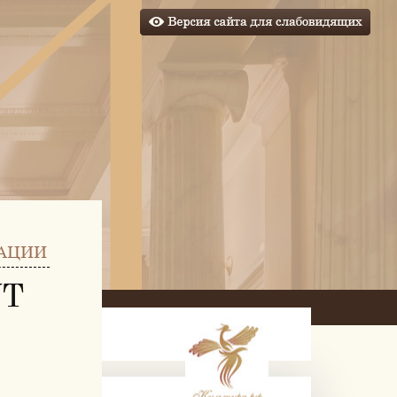
АЦИИ
УТ