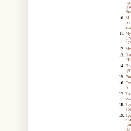
пр
Нау
Вып
М.
ко
202
Му
Ог
97
Муз
На
РИ
Пр
БДТ
Ря
Су
А. 
Тв
сос
Те
Тра
Тр
с 
ци
Ю.