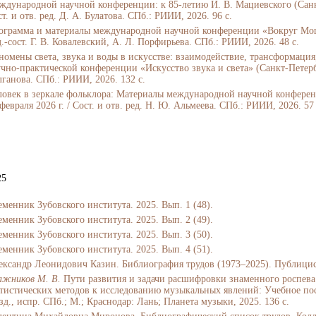
ждународной научной конференции: к 85-летию И. В. Мациевского (Санкт
т. и отв. ред. Д. А. Булатова. СПб.: РИИИ, 2026. 96 с.
ограмма и материалы международной научной конференции «Вокруг Моцар
.-сост. Г. В. Ковалевский, А. Л. Порфирьева. СПб.: РИИИ, 2026. 48 с.
номены света, звука и воды в искусстве: взаимодействие, трансформац
чно-практической конференции «Искусство звука и света» (Санкт-Петербург
лганова. СПб.: РИИИ, 2026. 132 с.
ловек в зеркале фольклора: Материалы международной научной конференц
февраля 2026 г. / Сост. и отв. ред. Н. Ю. Альмеева. СПб.: РИИИ, 2026. 57 
25
еменник Зубовского института. 2025. Вып. 1 (48).
еменник Зубовского института. 2025. Вып. 2 (49).
еменник Зубовского института. 2025. Вып. 3 (50).
еменник Зубовского института. 2025. Вып. 4 (51).
ександр Леонидович Казин. Библиография трудов (1973–2025). Публицист
ажников М. В.
Пути развития и задачи расшифровки знаменного роспева
атистических методов к исследованию музыкальных явлений: Учебное пособ
зд., испр. СПб.; М.; Краснодар: Лань; Планета музыки, 2025. 136 с.