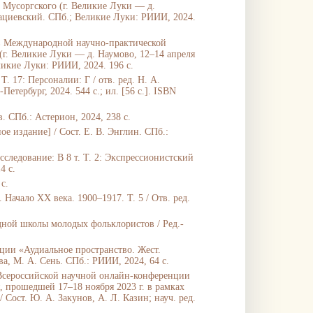
 Мусоргского (г. Великие Луки — д.
. Мациевский. СПб.; Великие Луки: РИИИ, 2024.
ов Международной научно-практической
г. Великие Луки — д. Наумово, 12–14 апреля
еликие Луки: РИИИ, 2024. 196 с.
 17: Персоналии: Г / отв. ред. Н. А.
тербург, 2024. 544 с.; ил. [56 с.]. ISBN
в. СПб.: Астерион, 2024, 238 с.
е издание] / Сост. Е. В. Энглин. СПб.:
следование: В 8 т. Т. 2: Экспрессионистский
14 с.
с.
Начало XX века. 1900–1917. Т. 5 / Отв. ред.
дной школы молодых фольклористов / Ред.-
ции «Аудиальное пространство. Жест.
ова, М. А. Сень. СПб.: РИИИ, 2024, 64 с.
 Всероссийской научной онлайн-конференции
 прошедшей 17–18 ноября 2023 г. в рамках
Сост. Ю. А. Закунов, А. Л. Казин; науч. ред.