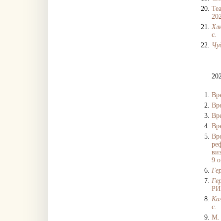
Те
202
Хл
с.
Чу
20
Вр
Вр
Вр
Вр
Вр
ре
ви
9 о
Ге
Ге
РИ
Каз
с.
М.