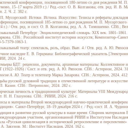
актической конференции, посвященной 180-летию со дня рождения М. П.
мово, 15–17 марта 2019 г.) / Ред.-сост. О. В. Колганова; отв. ред. И. В
. 2. Ч. 2. 382 с.
 П. Мусоргский: Истоки. Истина. Искусство: Тезисы и рефераты доклад
нференции, посвященной 185-летию со дня рождения М. П. Мусоргского (
4 г.) / Отв. ред. и сост. О. В. Колганова; ред. А. А. Тимошенко. СПб.; В
зыкальный Петербург: Энциклопедический словарь. XIX век. 1801–1861. Т.
аркова. СПб.: Российский институт истории искусств; Композитор–Санкт-Пе
8-5-7379-1063-1.
ыкальный театр: спектакль, роль, образ. Вып. 4 / Отв. ред. А. Ю. Ряпосо
учное наследие Е. В. Герцмана: Библиографический указатель [Электронно
ИИ, 2024. 24 с.
емьеры БДТ: рецензии, документы, архивные материалы: Коллективное ис
 (1922–1926) / Сост. и отв. ред. А. Ю. Ряпосов. СПб.: Астерион, 2024. 3
посов А. Ю.
Театр и телетеатр Марка Захарова. СПб.: Астерион, 2024. 412 
дьбы русской духовной традиции в отечественной литературе и искусстве. 
Л. Казин. СПб.: Петрополис, 2024. 282 с.
орческая личность в традиционной культуре: Материалы VIII Междунаро
т. Н. Н. Глазунова. СПб.: РИИИ, 2024. 216 с.
зисы и материалы Второй международной научно-практической конферен
диция». Санкт-Петербург, 18–19 декабря 2024 г. / Ред.-сост. И. А. Чудин
адиция в развитии русской культуры в наше время: Сборник материалов
международным участием, организованной РИИИ и Институтом Наследия,
кла «Русская цивилизация в исторической ретроспективе и перспективе» / 
 А. Закунов. М.: Институт Наследия, 2024. 162 с.