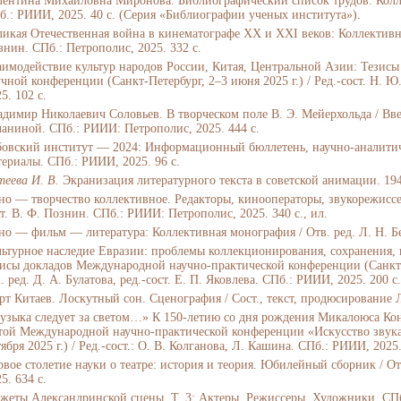
лентина Михайловна Миронова. Библиографический список трудов. Колле
б.: РИИИ, 2025. 40 с. (Серия «Библиографии ученых института»).
ликая Отечественная война в кинематографе XX и XXI веков: Коллективная
знин. СПб.: Петрополис, 2025. 332 с.
аимодействие культур народов России, Китая, Центральной Азии: Тези
учной конференции (Санкт-Петербург, 2–3 июня 2025 г.) / Ред.-сост. Н. Ю
5. 102 с.
адимир Николаевич Соловьев. В творческом поле В. Э. Мейерхольда / Введе
ланиной. СПб.: РИИИ: Петрополис, 2025. 444 с.
бовский институт — 2024: Информационный бюллетень, научно-аналити
териалы. СПб.: РИИИ, 2025. 96 с.
теева И. В.
Экранизация литературного текста в советской анимации. 1940
но — творчество коллективное. Редакторы, кинооператоры, звукорежиссе
ст. В. Ф. Познин. СПб.: РИИИ: Петрополис, 2025. 340 с., ил.
но — фильм — литература: Коллективная монография / Отв. ред. Л. Н. Бе
льтурное наследие Евразии: проблемы коллекционирования, сохранения, 
зисы докладов Международной научно-практической конференции (Санкт-Пе
. ред. Д. А. Булатова, ред.-сост. Е. П. Яковлева. СПб.: РИИИ, 2025. 200 с
рт Китаев. Лоскутный сон. Сценография / Сост., текст, продюсирование Л
узыка следует за светом…» К 150-летию со дня рождения Микалоюса Ко
той Международной научно-практической конференции «Искусство звука и
ября 2025 г.) / Ред.-сост.: О. В. Колганова, Л. Кашина. СПб.: РИИИ, 2025.
рвое столетие науки о театре: история и теория. Юбилейный сборник / Отв
5. 634 с.
жеты Александринской сцены. Т. 3: Актеры. Режиссеры. Художники. СПб.