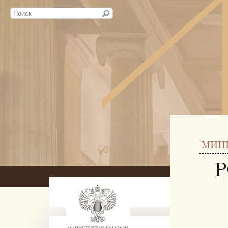
МИН
Р