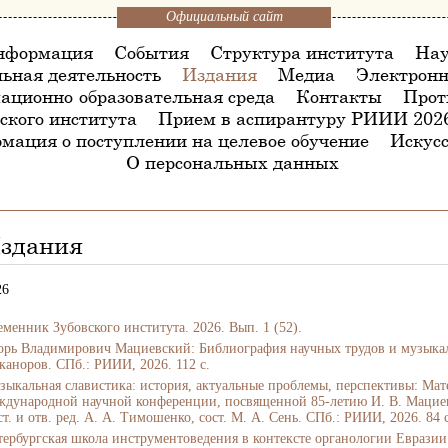
Официальный сайт
нформация
События
Структура института
Нау
ьная деятельность
Издания
Медиа
Электронн
ационно-образовательная среда
Контакты
Прот
ского института
Прием в аспирантуру РИИИ 202
мация о поступлении на целевое обучение
Искусс
О персональных данных
здания
26
еменник Зубовского института. 2026. Вып. 1 (52).
орь Владимирович Мациевский: Библиография научных трудов и музыкальн
каноров. СПб.: РИИИ, 2026. 112 с.
зыкальная славистика: история, актуальные проблемы, перспективы: Мат
ждународной научной конференции, посвященной 85-летию И. В. Мациевск
т. и отв. ред. А. А. Тимошенко, сост. М. А. Сень. СПб.: РИИИ, 2026. 84 с
тербургская школа инструментоведения в контексте органологии Евразии