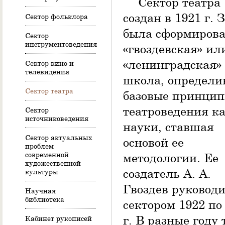
Сектор театра
создан в 1921 г. 
Сектор фольклора
была сформиров
Сектор
инструментоведения
«гвоздевская» ил
«ленинградская»
Сектор кино и
телевидения
школа, определ
Сектор театра
базовые принци
театроведения к
Сектор
источниковедения
науки, ставшая
Сектор актуальных
основой ее
проблем
современной
методологии. Ее
художественной
создатель А. А.
культуры
Гвоздев руковод
Научная
библиотека
сектором 1922 по
г. В разные году 
Кабинет рукописей