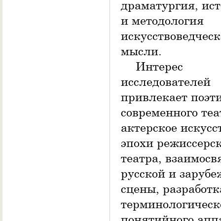
драматургия, ис
и методология
искусствоведчес
мысли.
Интерес
исследователей
привлекает поэт
современного теа
актерское искусс
эпохи режиссерск
театра, взаимосв
русской и заруб
сцены, разработк
терминологическ
понятийного апп