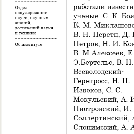
работали извест
Отдел
популяризации
ученые: С. К. Боя
науки, научных
знаний,
К. М. Миклашевс
достижений науки
В. Н. Перетц, Д. 
и техники
Петров, Н. И. Ко
Об институте
В. М.Алексеев, Е
Э.Бертельс, В. Н.
Всеволодский-
Гернгросс, Н. П.
Извеков, С. С.
Мокульский, А. 
Пиотровский, И. 
Соллертинский, А
Слонимский, А. А