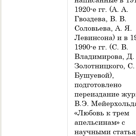
1920-е гг. (А. А.
Гвоздева, В. В.
Соловьева, А. Я.
Левинсона) и в 1
1990-е гг. (С. В.
Владимирова, Д.
Золотницкого, С.
Бушуевой),
подготовлено
переиздание жур
В.Э. Мейерхольд
«Любовь к трем
апельсинам» с
научными статья