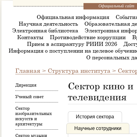
Официальный сайт
Официальная информация
Событи
Научная деятельность
Образовательная де
Электронная библиотека
Электронная инфор
Контакты
Противодействие коррупции
В
Прием в аспирантуру РИИИ 2026
Дост
Информация о поступлении на целевое обучени
О персональных д
Главная
>
Структура института
>
Секто
Сектор кино и
Дирекция
телевидения
Ученый совет
Сектор
изобразительных
История сектора
искусств и
архитектуры
Научные сотрудники
Сектор музыки