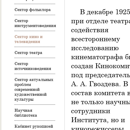
Сектор фольклора
В декабре 1925
при отделе театр
Сектор
инструментоведения
содействия
Сектор кино и
всестороннему
телевидения
исследованию
Сектор театра
кинематографа 
Сектор
создан Кинокоми
источниковедения
под председател
Сектор актуальных
А. А. Гвоздева. В
проблем
современной
состав комитета
художественной
культуры
не только научн
сотрудники
Научная
библиотека
Института, но и
Кабинет рукописей
кинорежиссеры,