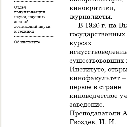
кинокритики,
Отдел
популяризации
журналисты.
науки, научных
знаний,
В 1926 г. на 
достижений науки
и техники
государственных
курсах
Об институте
искусствоведения
существовавших
Институте, откр
кинофакультет –
первое в стране
киноведческое у
заведение.
Преподаватели А
Гвоздев, И. И.