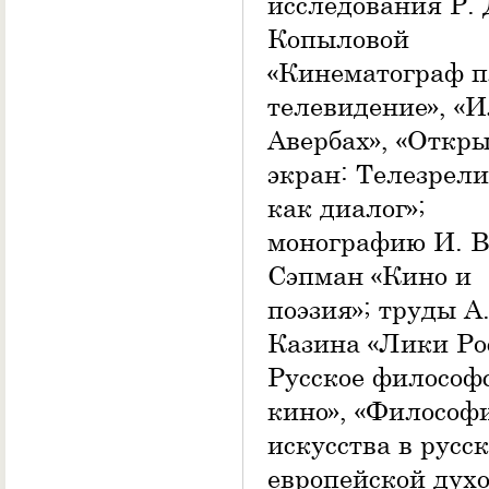
исследования Р. 
Копыловой
«Кинематограф 
телевидение», «
Авербах», «Откр
экран: Телезрел
как диалог»;
монографию И. В
Сэпман «Кино и
поэзия»; труды А.
Казина «Лики Ро
Русское философ
кино», «Философ
искусства в русс
европейской дух