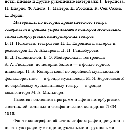
ноты, письма и другие рукописные материалы Г. Берлиоза,
П. Виардо, Ф. Листа, Г. Малера, Д. Россини, К. Сен-Санса,
Д. Верди.
Материалы по истории драматического театра
содержатся в фондах управляющего конторой московских,
затем петербургских императорских театров
В. П. Погожева, театроведа Н. Н. Евреинова, актеров и
режиссеров П. А. Айдарова, П. П. Гайдебурова,
Е. Д. Головинской, В. Э. Мейерхольда, театроведа
А. А. Гвоздева; по истории балета — в фонде горного
инженера Н. А. Кондратьева; по еврейской музыкальной
фольклористике — в фонде музыковеда М. Я. Береговского;
по еврейскому музыкальному театру — в фонде
композитора М. А. Мильнера.
Имеется коллекция программ и афиш петербургских
спектаклей, сольных и симфонических концертов (1834–
1916).
Фонд иконографии объединяет фотографии, рисунки и
печатную графику с индивидуальными и групповыми