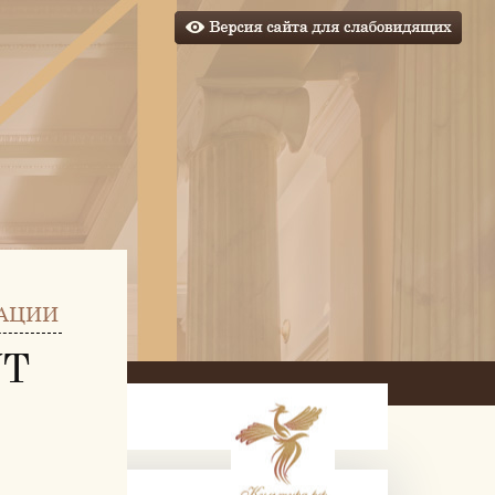
АЦИИ
УТ