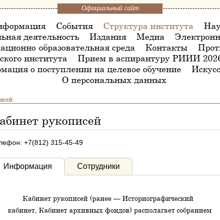
Официальный сайт
нформация
События
Структура института
Нау
ьная деятельность
Издания
Медиа
Электронн
ационно-образовательная среда
Контакты
Прот
ского института
Прием в аспирантуру РИИИ 202
мация о поступлении на целевое обучение
Искусс
О персональных данных
исей
абинет рукописей
лефон: +7(812) 315-45-49
Информация
Сотрудники
Кабинет рукописей (ранее — Историографический
кабинет, Кабинет архивных фондов) располагает собранием