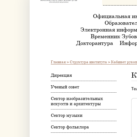
Официальная и
Образовател
Электронная информ
Временник Зубов
Докторантура
Инфор
Главная
>
Структура института
>
Кабинет рукоп
К
Дирекция
Ученый совет
Те
Сектор изобразительных
искусств и архитектуры
Сектор музыки
Сектор фольклора