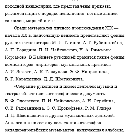
походной канцелярии, где представлены приказы,
регламентации о порядке исполнения, нотные записи
сигналов, маршей и т. п.
Среди материалов личного происхождения XIX —
начала XX в. наибольшую ценность представляют фонды
русских композиторов М. И. Глинки, А. Г. Рубинштейна,
А. П. Бородина, П. И. Чайковского, Н. А. Римского-
Корсакова. В Кабинете рукописей хранятся также фонды
композиторов, дирижеров, музыкальных критиков
А. И. Зилоти, А. К. Глазунова, Э. Ф. Направника,
В. Г. Каратыгина, Д. Д. Шостаковича.
«Собрание рукописей и писем деятелей музыки и
театра» объединяет автографические документы
В. Ф. Одоевского, П. И. Чайковского, А. Н. Скрябина,
С. В. Рахманинова, С. С. Прокофьева, Р. М. Глиэра,
Д. Д. Шостаковича и других музыкальных деятелей.
Аналогична по составу коллекция автографов
западноевропейских музыкантов, включающая альбомы,