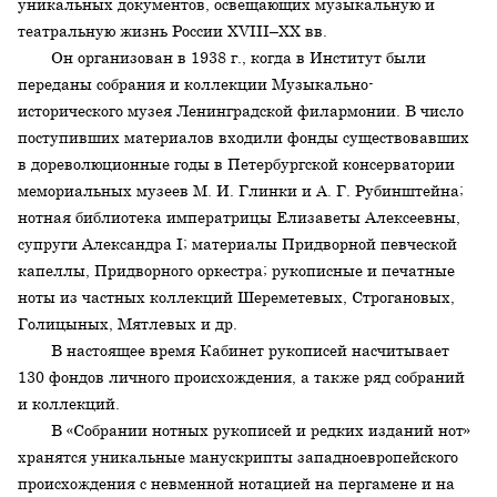
уникальных документов, освещающих музыкальную и
театральную жизнь России XVIII–XX вв.
Он организован в 1938 г., когда в Институт были
переданы собрания и коллекции Музыкально-
исторического музея Ленинградской филармонии. В число
поступивших материалов входили фонды существовавших
в дореволюционные годы в Петербургской консерватории
мемориальных музеев М. И. Глинки и А. Г. Рубинштейна;
нотная библиотека императрицы Елизаветы Алексеевны,
супруги Александра I; материалы Придворной певческой
капеллы, Придворного оркестра; рукописные и печатные
ноты из частных коллекций Шереметевых, Строгановых,
Голицыных, Мятлевых и др.
В настоящее время Кабинет рукописей насчитывает
130 фондов личного происхождения, а также ряд собраний
и коллекций.
В «Собрании нотных рукописей и редких изданий нот»
хранятся уникальные манускрипты западноевропейского
происхождения с невменной нотацией на пергамене и на