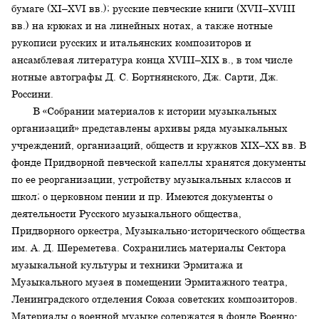
бумаге (XI–XVI вв.); русские певческие книги (XVII–XVIII
вв.) на крюках и на линейных нотах, а также нотные
рукописи русских и итальянских композиторов и
ансамблевая литература конца XVIII–XIX в., в том числе
нотные автографы Д. С. Бортнянского, Дж. Сарти, Дж.
Россини.
В «Собрании материалов к истории музыкальных
организаций» представлены архивы ряда музыкальных
учреждений, организаций, обществ и кружков XIX–XX вв. В
фонде Придворной певческой капеллы хранятся документы
по ее реорганизации, устройству музыкальных классов и
школ; о церковном пении и пр. Имеются документы о
деятельности Русского музыкального общества,
Придворного оркестра, Музыкально-исторического общества
им. А. Д. Шереметева. Сохранились материалы Сектора
музыкальной культуры и техники Эрмитажа и
Музыкального музея в помещении Эрмитажного театра,
Ленинградского отделения Союза советских композиторов.
Материалы о военной музыке содержатся в фонде Военно-