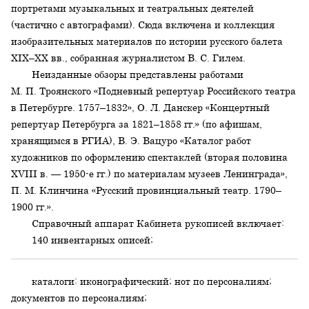
портретами музыкальных и театральных деятелей
(частично с автографами). Сюда включена и коллекция
изобразительных материалов по истории русского балета
XIX–XX вв., собранная журналистом В. С. Гилем.
Неизданные обзоры представлены работами
М. П. Троянского «Подневный репертуар Российского театра
в Петербурге. 1757–1832», О. Л. Данскер «Концертный
репертуар Петербурга за 1821–1858 гг.» (по афишам,
хранящимся в РГИА), В. Э. Вацуро «Каталог работ
художников по оформлению спектаклей (вторая половина
XVIII в. — 1950-е гг.) по материалам музеев Ленинграда»,
П. М. Клинчина «Русский провинциальный театр. 1790–
1900 гг.».
Справочный аппарат Кабинета рукописей включает:
140 инвентарных описей;
каталоги: иконографический; нот по персоналиям;
документов по персоналиям;