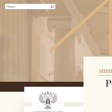
МИН
Р