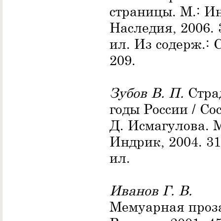
страницы. М.: И
Наследия, 2006. 3
ил. Из содерж.: С
209.
Зубов В. П.
Стра
годы России / Сос
Д. Исмагулова. М
Индрик, 2004. 319
ил.
Иванов Г. В.
Мемуарная проза