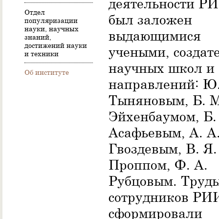
деятельности Р
Отдел
был заложен
популяризации
науки, научных
выдающимися
знаний,
достижений науки
учеными, создат
и техники
научных школ и
Об институте
направлений: Ю.
Тыняновым, Б. М
Эйхенбаумом, Б.
Асафьевым, А. А
Гвоздевым, В. Я.
Проппом, Ф. А.
Рубцовым. Труд
сотрудников Р
сформировали