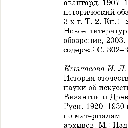
авангард. 1907–1
исторический обз
3-х т. Т. 2. Кн.1–
Новое литератур
обозрение, 2003
содерж.: С. 302–3
Кызласова И. Л.
История отечест
науки об искусст
Византии и Дре
Руси. 1920–1930 
по материалам
архивов. М.: Изд