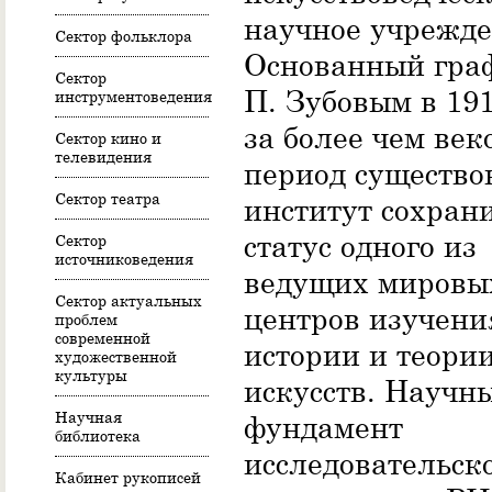
научное учрежде
Сектор фольклора
Основанный гра
Сектор
П. Зубовым в 191
инструментоведения
за более чем век
Сектор кино и
телевидения
период существо
Сектор театра
институт сохран
статус одного из
Сектор
источниковедения
ведущих мировы
Сектор актуальных
центров изучени
проблем
современной
истории и теори
художественной
культуры
искусств. Научн
Научная
фундамент
библиотека
исследовательск
Кабинет рукописей