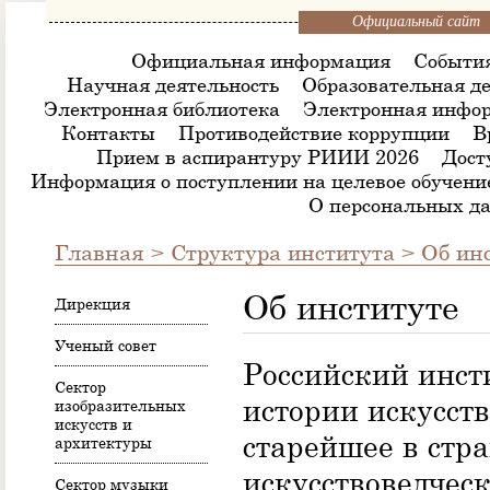
Официальный сайт
Официальная информация
Событи
Научная деятельность
Образовательная де
Электронная библиотека
Электронная инфор
Контакты
Противодействие коррупции
В
Прием в аспирантуру РИИИ 2026
Дост
Информация о поступлении на целевое обучени
О персональных д
Главная
>
Структура института
>
Об ин
Об институте
Дирекция
Ученый совет
Российский инст
Сектор
истории искусст
изобразительных
искусств и
старейшее в стр
архитектуры
искусствоведчес
Сектор музыки