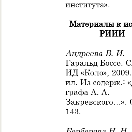
института».
Материалы к и
РИИИ
Андреева В. И.
Гаральд Боссе. С
ИД «Коло», 2009. 
ил. Из содерж.: 
графа А. А.
Закревского…». 
143.
Берберова Н. Н.