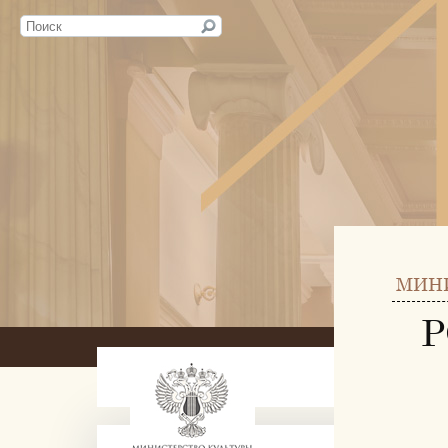
МИН
Р