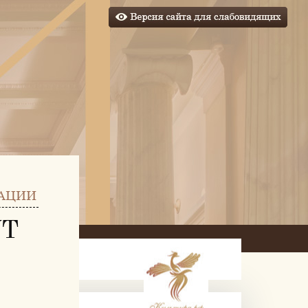
АЦИИ
УТ