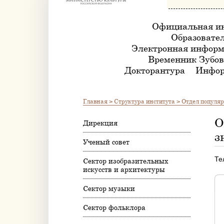
Официальная и
Образовател
Электронная информ
Временник Зубов
Докторантура
Инфор
Главная
>
Структура института
>
Отдел популяр
О
Дирекция
з
Ученый совет
Те
Сектор изобразительных
искусств и архитектуры
Сектор музыки
Сектор фольклора