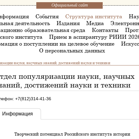
Официальный сайт
нформация
События
Структура института
Нау
ьная деятельность
Издания
Медиа
Электронн
ационно-образовательная среда
Контакты
Прот
ского института
Прием в аспирантуру РИИИ 202
мация о поступлении на целевое обучение
Искусс
О персональных данных
изации науки, научных знаний, достижений науки и техники
тдел популяризации науки, научных
наний, достижений науки и техники
лефон: +7(812)314-41-36
Информация
Творческий потенциал Российского института истории