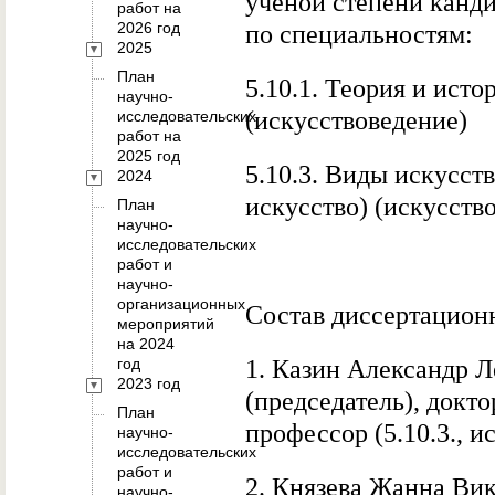
ученой степени канди
работ на
2026 год
по специальностям:
2025
План
5.10.1. Теория и исто
научно-
(искусствоведение)
исследовательских
работ на
2025 год
5.10.3. Виды искусст
2024
искусство) (искусств
План
научно-
исследовательских
работ и
научно-
организационных
Состав диссертационн
мероприятий
на 2024
год
1. Казин Александр 
2023 год
(председатель), докт
План
профессор (5.10.3., 
научно-
исследовательских
работ и
2. Князева Жанна Вик
научно-