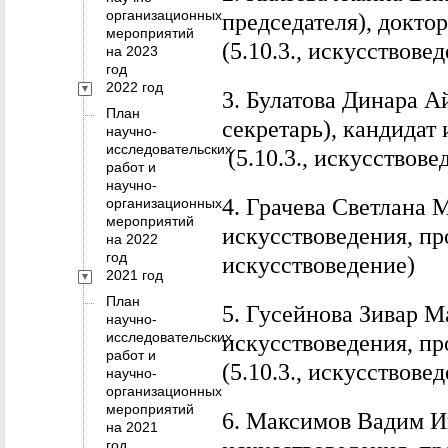
организационных
председателя), докто
мероприятий
(5.10.3., искусствове
на 2023
год
2022 год
3. Булатова Динара А
План
секретарь), кандидат
научно-
исследовательских
(5.10.3., искусствове
работ и
научно-
4.
Грачева Светлана 
организационных
мероприятий
искусствоведения, про
на 2022
год
искусствоведение)
2021 год
План
5. Гусейнова Зивар М
научно-
исследовательских
искусствоведения, п
работ и
(5.10.3.,
искусствовед
научно-
организационных
мероприятий
6.
Максимов Вадим Иг
на 2021
год