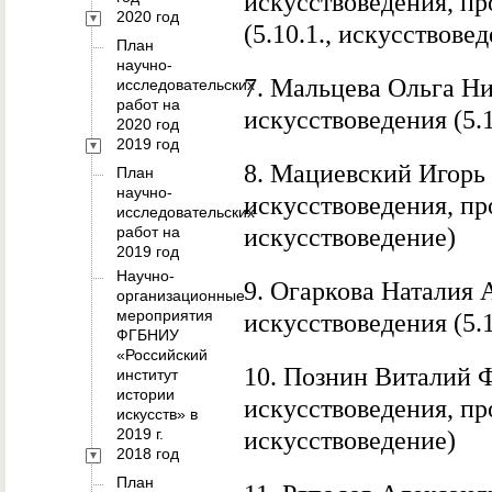
искусствоведения, п
2020 год
(5.10.1.,
искусствове
План
научно-
7. Мальцева Ольга Ни
исследовательских
работ на
искусствоведения (5.1
2020 год
2019 год
8. Мациевский Игорь
План
научно-
искусствоведения, п
исследовательских
работ на
искусствоведение)
2019 год
Научно-
9.
Огаркова Наталия А
организационные
мероприятия
искусствоведения
(5.
ФГБНИУ
«Российский
10. Познин Виталий 
институт
истории
искусствоведения, про
искусств» в
2019 г.
искусствоведение)
2018 год
План