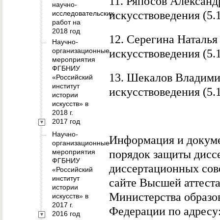
11. Ряпосов Александ
научно-
искусствоведения (5.1
исследовательских
работ на
2018 год
12. Серегина Наталья
Научно-
организационные
искусствоведения
(5.
мероприятия
ФГБНИУ
13. Шекалов Владими
«Российский
институт
искусствоведения (5.1
истории
искусств» в
2018 г.
2017 год
Научно-
Информация и докум
организационные
мероприятия
порядок защиты дисс
ФГБНИУ
диссертационных сове
«Российский
институт
сайте Высшей аттест
истории
Министерства образо
искусств» в
2017 г.
Федерации по адресу
2016 год