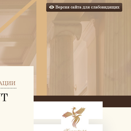
АЦИИ
УТ