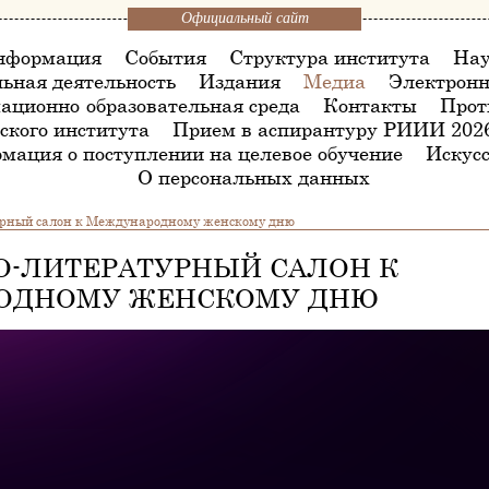
Официальный сайт
нформация
События
Структура института
Нау
ьная деятельность
Издания
Медиа
Электронн
ационно-образовательная среда
Контакты
Прот
ского института
Прием в аспирантуру РИИИ 202
мация о поступлении на целевое обучение
Искусс
О персональных данных
рный салон к Международному женскому дню
-ЛИТЕРАТУРНЫЙ САЛОН К
ОДНОМУ ЖЕНСКОМУ ДНЮ