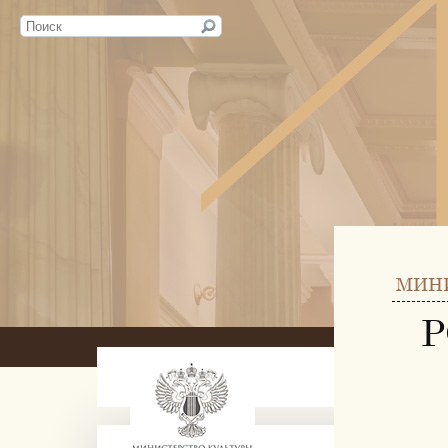
МИН
Р