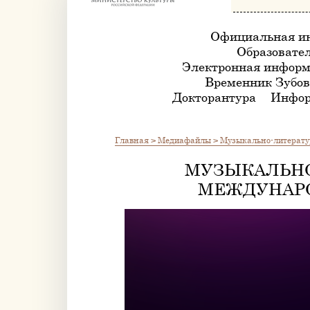
Официальная и
Образовател
Электронная информ
Временник Зубов
Докторантура
Инфор
Главная
>
Медиафайлы
>
Музыкально-литерату
МУЗЫКАЛЬНО
МЕЖДУНАР