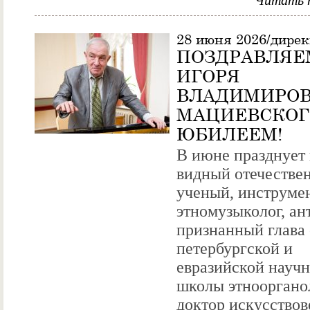
Читать 
28 июня 2026/дире
ПОЗДРАВЛЯЕ
ИГОРЯ
ВЛАДИМИРО
МАЦИЕВСКОГ
ЮБИЛЕЕМ!
В июне празднует
видный отечестве
ученый, инструмен
этномузыколог, ан
признанный глава 
петербургской и
евразийской науч
школы этнооргано
доктор искусствов