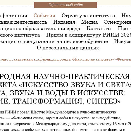
Официальный сайт
нформация
События
Структура института
Нау
ьная деятельность
Издания
Медиа
Электронн
ационно-образовательная среда
Контакты
Прот
ского института
Прием в аспирантуру РИИИ 202
мация о поступлении на целевое обучение
Искусс
О персональных данных
о-практическая конференция проекта «Искусство звука и света»: «Феномены 
РОДНАЯ НАУЧНО-ПРАКТИЧЕСКАЯ
ТА «ИСКУССТВО ЗВУКА И СВЕТА»
, ЗВУКА И ВОДЫ В ИСКУССТВЕ:
Е, ТРАНСФОРМАЦИЯ, СИНТЕЗ»
дения РИИИ провел Шестую Международную научно-практическую
вета» — «Феномены
света
,
звука
и
воды
в искусстве: взаимодействие,
енции приурочено к Международному дню света, отмечаемому 16 мая с 2
света
,
звука
и
воды
как художественных феноменов, а также формам и