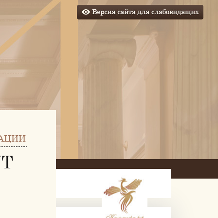
АЦИИ
УТ