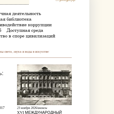
чная деятельность
ая библиотека
иводействие коррупции
6
Доступная среда
тво в споре цивилизаций
света, звука и воды в искусстве:
:
017
23 ноября 2026/анонсы
XVI МЕЖДУНАРОДНЫЙ