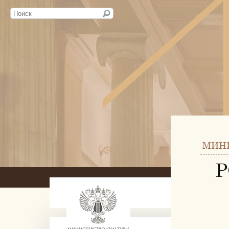
МИН
Р