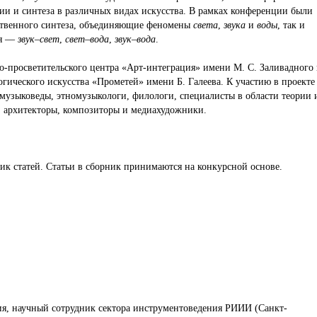
и и синтеза в различных видах искусства. В рамках конференции были
ственного синтеза, объединяющие феномены
света
,
звука
и
воды
, так и
ия —
звук–свет
,
свет–вода
,
звук–вода
.
-просветительского центра «Арт-интеграция» имени М. С. Заливадного
ического искусства «Прометей» имени Б. Галеева. К участию в проекте
музыковеды, этномузыкологи, филологи, специалисты в области теории 
ы, архитекторы, композиторы и медиахудожники.
к статей. Статьи в сборник принимаются на конкурсной основе.
я, научный сотрудник сектора инструментоведения РИИИ (Санкт-