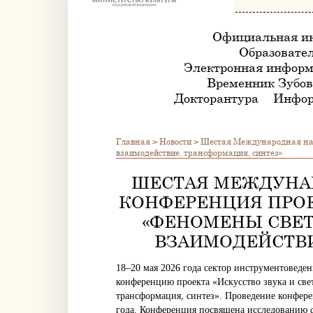
Официальная и
Образовател
Электронная информ
Временник Зубов
Докторантура
Инфор
Главная
>
Новости
>
Шестая Международная научн
взаимодействие, трансформация, синтез»
ШЕСТАЯ МЕЖДУНА
КОНФЕРЕНЦИЯ ПРОЕК
«ФЕНОМЕНЫ СВЕТА
ВЗАИМОДЕЙСТВИ
18–20 мая 2026 года сектор инструментове
конференцию проекта «Искусство звука и с
трансформация, синтез». Проведение конфер
года. Конференция посвящена исследованию