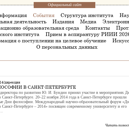
Официальный сайт
нформация
События
Структура института
Нау
ьная деятельность
Издания
Медиа
Электронн
ационно-образовательная среда
Контакты
Прот
ского института
Прием в аспирантуру РИИИ 202
мация о поступлении на целевое обучение
Искусс
О персональных данных
14/дирекция
ОСОФИИ В САНКТ-ПЕТЕРБУРГЕ
 директора по развитию Ю. И. Бундин принял участие в мероприятиях Д
 Санкт-Петербурге. 20–22 ноября 2014 года в Санкт-Петербурге прошли
ые Дни философии. Международный научно-образовательный форум «Д
 Санкт-Петербурге – 2014» посвящен современному университету и его
..
Читать полнос