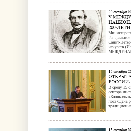
20 октября 
V МЕЖДУ
НАЦИОН
200-ЛЕТИ
Министерств
Генеральное
Санкт-Петер
искусств (Ис
МЕЖДУНАР
15 октября 
ОТКРЫТА
РОССИИ:
В среду 15 
сектора инс
«Колокольны
посвящена р
традиционно
15 октября 