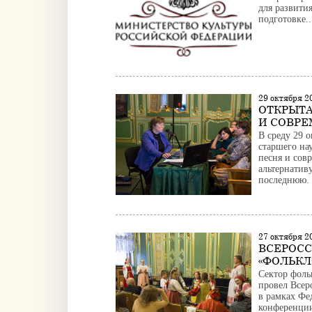
для развити
подготовке..
29 октября 
ОТКРЫТА
И СОВРЕ
В среду 29 
старшего на
песня и сов
альтернатив
последнюю. В
27 октября 
ВСЕРОС
«ФОЛЬКЛ
Сектор фоль
провел Всер
в рамках Фе
конференции