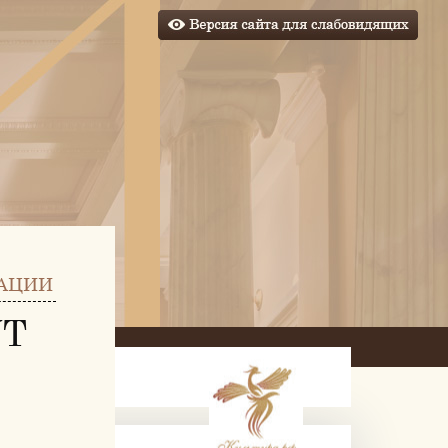
АЦИИ
УТ