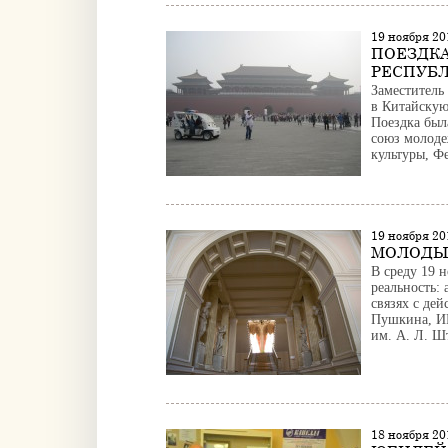
19 ноября 20
ПОЕЗДКА
РЕСПУБ
Заместитель
в Китайскую
Поездка был
союз молоде
культуры, Фе
19 ноября 2
МОЛОДЫЕ
В среду 19 
реальность:
связях с де
Пушкина, И
им. А. Л. Ш
18 ноября 20