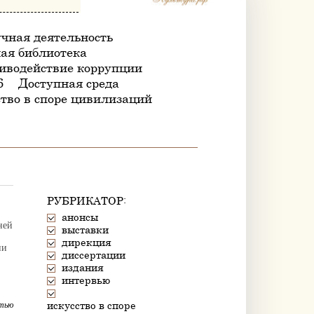
чная деятельность
ая библиотека
иводействие коррупции
6
Доступная среда
тво в споре цивилизаций
РУБРИКАТОР:
анонсы
ней
выставки
дирекция
ни
диссертации
издания
интервью
искусство в споре
тью