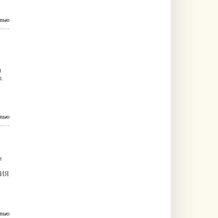
тью
я
ы.
тью
и
ТИЯ
тью