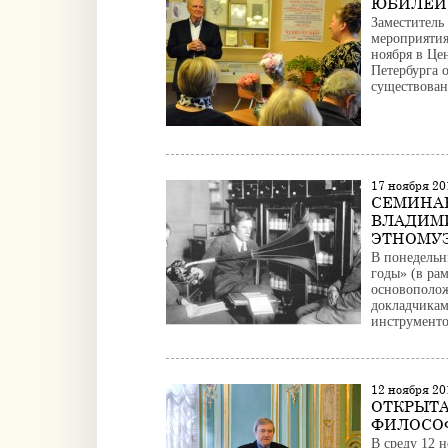
ЮБИЛЕЙ 
Заместитель
мероприятия
ноября в Це
Петербурга 
существован
17 ноября 2
СЕМИНАР
ВЛАДИМ
ЭТНОМУЗ
В понедельн
годы» (в ра
основополо
докладчикам
инструменто
12 ноября 2
ОТКРЫТА
ФИЛОСО
В среду 12 