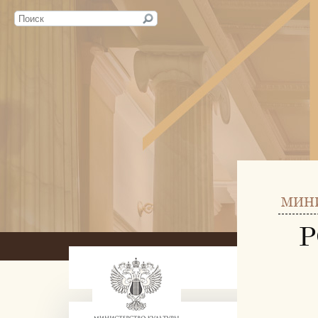
МИН
Р