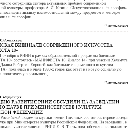
учного сотрудника сектора актуальных проблем современной
ной культуры, профессора А. Л. Казина «Искусствознание и философия».
а посвящена анализу взаимоотношений между предметом и методом
ания и философии...
Читать полнос
2014/семинары
СКАЯ БИЕННАЛЕ СОВРЕМЕННОГО ИСКУССТВА
СТА 10»
1 октября в РИИИ в рамках образовательной программы биеннале
 10» состоялась «МАНИФЕСТА 10: Диалог 14» при участии Хельмута
 Джона Робертса. Европейская биеннале современного искусства
 появилась в начале 1990-­х годов как ответ на новую социальную,
и политическую реальность,...
Читать полнос
014/дирекция
ИЮ РАЗВИТИЯ РИИИ ОБСУДИЛИ НА ЗАСЕДАНИИ
ПО НАУКЕ ПРИ МИНИСТЕРСТВЕ КУЛЬТУРЫ
СКОЙ ФЕДЕРАЦИИ
в Российской академии музыки имени Гнесиных состоялось первое заседа
ауке при Министерстве культуры Российской Федерации. На заседании, в
нимала участие директор РИИИ Е. В. Третьякова, обсуждались значимые