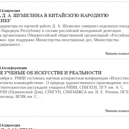
14/дирекция
 Д. А. ШУМИЛИНА В КИТАЙСКУЮ НАРОДНУЮ
ЛИКУ
 директора по научной работе Д. А. Шумилин совершил недельную поез
 Народную Республику в составе российской молодежной делегации.
а организована Общероссийской общественной организацией «Российск
жи» при поддержке Министерства иностранных дел, Министерства
дерального...
Читать полнос
014/конференции
 УЧЕНЫЕ ОБ ИСКУССТВЕ И РЕАЛЬНОСТИ
ноября в РИИИ состоялась научная аспирантская конференция «Искусство
 аспекты взаимодействия». О природе художественного произведения, его
йствительностью рассуждали учащиеся РИИИ, СПбГАТИ, ЛГУ им. А. С.
РЛИ (Пушкинский Дом), СПбГУП, СПбГАИЖСА им. И. Е. Репина, ПГ
тиглица, ВГИК им. С....
Читать полнос
14/дирекция