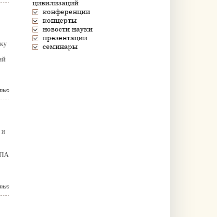
цивилизаций
конференции
концерты
новости науки
презентации
дку
семинары
ий
тью
 и
ХПА
тью