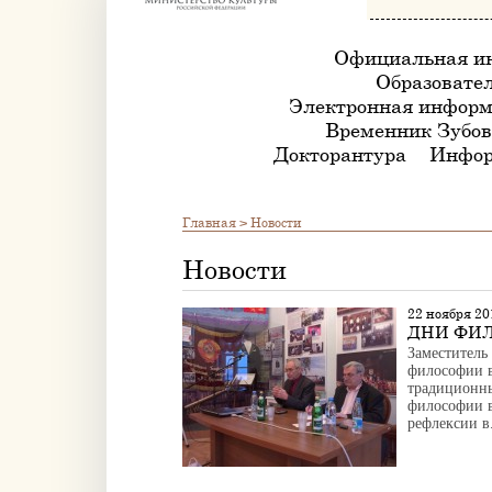
Официальная и
Образовател
Электронная информ
Временник Зубов
Докторантура
Инфор
Главная
>
Новости
Новости
22 ноября 20
ДНИ ФИЛ
Заместитель
философии в
традиционн
философии в
рефлексии в.