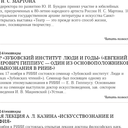
Н. С. МАРТОНА
 директора по развитию Ю. И. Бундин принял участие в юбилейных
х, приуроченных к 80-летию народного артиста России Н. С. Мартона. 1
нтральном государственном архиве литературы и искусства Санкт-
открылась выставка «Театр — это прежде всего способ жизни,
ия», посвященная творчеству...
Читать полнос
014/семинары
 «ЗУБОВСКИЙ ИНСТИТУТ: ЛЮДИ И ГОДЫ» («ЕВГЕНИЙ
ИРОВИЧ ГИППИУС — ОДИН ИЗ ОСНОВОПОЛОЖНИКО
ЫКОЗНАНИЯ В РИИИ»)
ик 17 ноября в РИИИ состоялся семинар «Зубовский институт: Люди и
мках «Зубовских чтений»). Семинар был посвящен одному из
жников этномузыкознания в РИИИ — Е. В. Гиппиусу. Основными
и на семинаре выступили доктор искусствоведения, зав. сектором
ведения И. В. Мациевский («Устная...
Читать полнос
014/семинары
Я ЛЕКЦИЯ А. Л. КАЗИНА «ИСКУССТВОЗНАНИЕ И
ФИЯ»
ноября в РИИИ состоялась открытая лекция доктора философских наук,