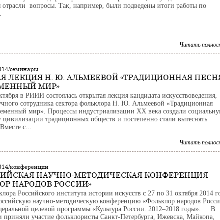
я отрасли вопросы. Так, например, были подведены итоги работы по
.
Читать полнос
2014/семинары
Я ЛЕКЦИЯ Н. Ю. АЛЬМЕЕВОЙ «ТРАДИЦИОННАЯ ПЕСН
МЕННЫЙ МИР»
октября в РИИИ состоялась открытая лекция кандидата искусствоведения,
учного сотрудника сектора фольклора Н. Ю. Альмеевой «Традиционная
ременный мир». Процессы индустриализации ХХ века создали социальн
у цивилизации традиционных обществ и постепенно стали вытеснять
месте с...
Читать полнос
2014/конференции
СИЙСКАЯ НАУЧНО-МЕТОДИЧЕСКАЯ КОНФЕРЕНЦИЯ
ОР НАРОДОВ РОССИИ»
клора Российского института истории искусств с 27 по 31 октября 2014 г
оссийскую научно-методическую конференцию «Фольклор народов Росс
деральной целевой программы «Культура России. 2012–2018 годы». В
 приняли участие фольклористы Санкт-Петербурга, Ижевска, Майкопа,