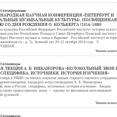
2014/конференции
НАРОДНАЯ НАУЧНАЯ КОНФЕРЕНЦИЯ «ПЕТЕРБУРГ И
АЛЬНЫЕ МУЗЫКАЛЬНЫЕ КУЛЬТУРЫ», ПОСВЯЩЕННАЯ
Ю СО ДНЯ РОЖДЕНИЯ О. КОЛЬБЕРГА (1814–1890)
о культуры Российской Федерации Российский институт истории искусс
 консульство Республики Польша в Санкт-Петербурге Польский институт
бурге Институт музыки и танца в Варшаве Российский институт истор
аакиевская пл., д. 5), Зеленый зал 20–22 октября 2014 года V
ОДНАЯ...
Читать полнос
2014/семинары
Я ЛЕКЦИЯ А. Б. НИКАНОРОВА «КОЛОКОЛЬНЫЙ ЗВОН 
 СПЕЦИФИКА, ИСТОЧНИКИ, ИСТОРИЯ ИЗУЧЕНИЯ»
октября в РИИИ состоялась открытая лекция старшего научного сотрудник
трументоведения, кандидата искусствоведения А. Б. Никанорова
й звон в России: специфика, источники, история изучения». Лекция
усскому православному звону — одному из феноменов многовековой
й духовной...
Читать полнос
2014/семинары