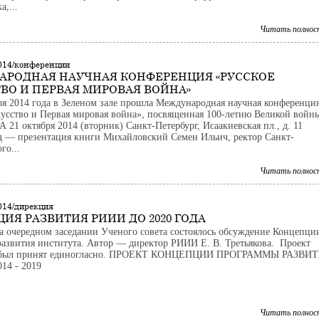
,...
Читать полнос
2014/конференции
АРОДНАЯ НАУЧНАЯ КОНФЕРЕНЦИЯ «РУССКОЕ
ВО И ПЕРВАЯ МИРОВАЯ ВОЙНА»
бря 2014 года в Зеленом зале прошла Международная научная конференци
кусство и Первая мировая война», посвященная 100-летию Великой войн
1 октября 2014 (вторник) Санкт-Петербург, Исаакиевская пл., д. 11
д — презентация книги Михайловский Семен Ильич, ректор Санкт-
го...
Читать полнос
014/дирекция
ИЯ РАЗВИТИЯ РИИИ ДО 2020 ГОДА
на очередном заседании Ученого совета состоялось обсуждение Концепци
азвития института. Автор — директор РИИИ Е. В. Третьякова. Проект
 был принят единогласно. ПРОЕКТ КОНЦЕПЦИИ ПРОГРАММЫ РАЗВИ
14 - 2019
Читать полнос