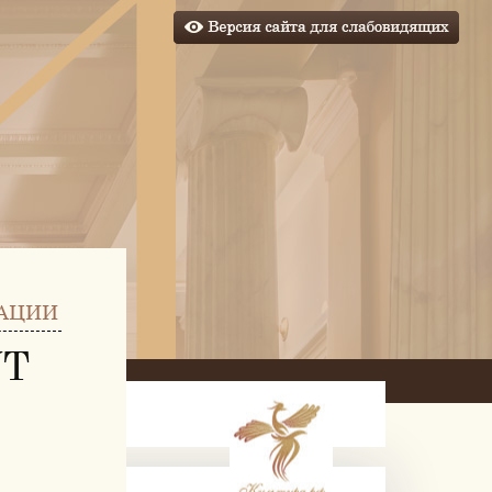
АЦИИ
УТ