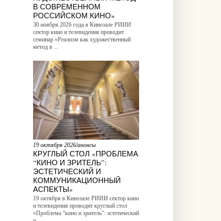
В СОВРЕМЕННОМ
РОССИЙСКОМ КИНО»
30 ноября 2026 года в Кинозале РИИИ
сектор кино и телевидения проводит
семинар «Реализм как художественный
метод в ...
19 октября 2026/анонсы
КРУГЛЫЙ СТОЛ «ПРОБЛЕМА
“КИНО И ЗРИТЕЛЬ”:
ЭСТЕТИЧЕСКИЙ И
КОММУНИКАЦИОННЫЙ
АСПЕКТЫ»
19 октября в Кинозале РИИИ сектор кино
и телевидения проводит круглый стол
«Проблема “кино и зритель”: эстетический
и ...