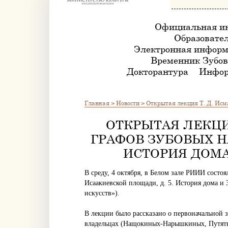
Официальная и
Образовател
Электронная информ
Временник Зубов
Докторантура
Инфор
Главная
>
Новости
>
Открытая лекция Т. Д. Исма
ОТКРЫТАЯ ЛЕКЦИ
ГРАФОВ ЗУБОВЫХ Н
ИСТОРИЯ ДОМА
В среду, 4 октября, в Белом зале РИИИ состо
Исаакиевской площади, д. 5. История дома и 
искусств»).
В лекции было рассказано о первоначальной з
владельцах (Нащокиных-Нарышкиных, Путяти