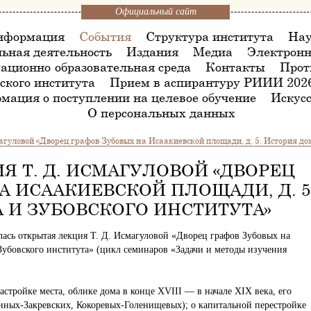
Официальный сайт
нформация
События
Структура института
Нау
ьная деятельность
Издания
Медиа
Электронн
ационно-образовательная среда
Контакты
Прот
ского института
Прием в аспирантуру РИИИ 202
мация о поступлении на целевое обучение
Искусс
О персональных данных
гуловой «Дворец графов Зубовых на Исаакиевской площади, д. 5. История дом
Я Т. Д. ИСМАГУЛОВОЙ «ДВОРЕЦ
А ИСААКИЕВСКОЙ ПЛОЩАДИ, Д. 5
 И ЗУБОВСКОГО ИНСТИТУТА»
ялась открытая лекция Т. Д. Исмагуловой «Дворец графов Зубовых на
Зубовского института» (цикл семинаров «Задачи и методы изучения
астройке места, облике дома в конце XVIII — в начале XIX века, его
ных-Закревских, Кокоревых-Голенищевых); о капитальной перестройке