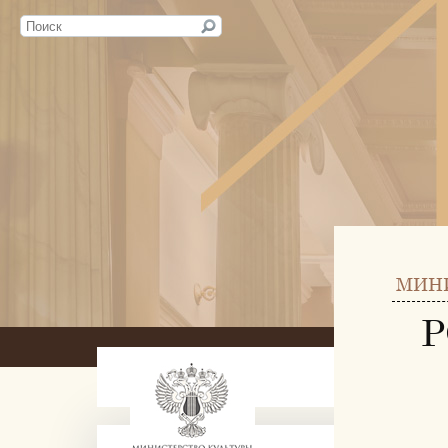
МИН
Р