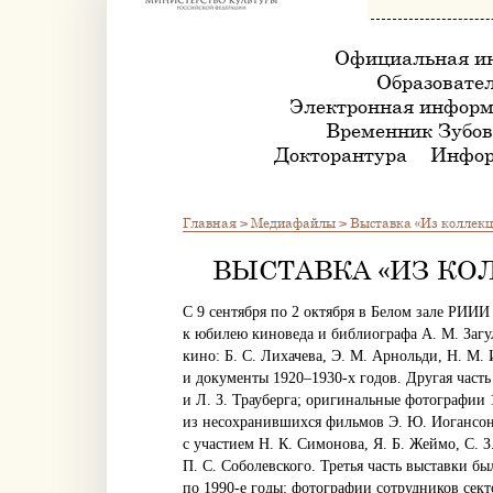
Официальная и
Образовател
Электронная информ
Временник Зубов
Докторантура
Инфор
Главная
>
Медиафайлы
>
Выставка «Из коллек
ВЫСТАВКА «ИЗ КО
С 9 сентября по 2 октября в Белом зале РИ
к юбилею киноведа и библиографа А. М. Загу
кино: Б. С. Лихачева, Э. М. Арнольди, Н. М.
и документы 1920–1930-х годов. Другая част
и Л. З. Трауберга; оригинальные фотографии 
из несохранившихся фильмов Э. Ю. Иогансона,
с участием Н. К. Симонова, Я. Б. Жеймо, С. З
П. С. Соболевского. Третья часть выставки б
по 1990-е годы: фотографии сотрудников сект