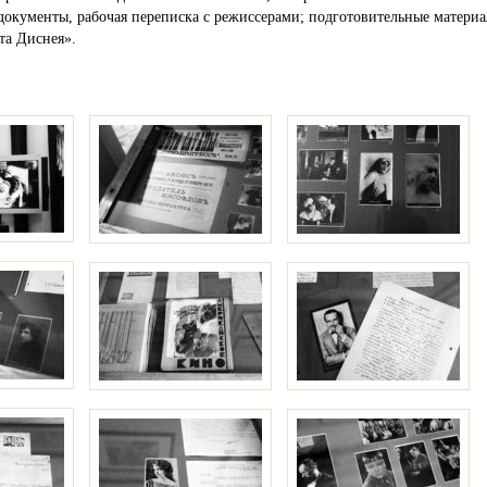
документы, рабочая переписка с режиссерами; подготовительные матери
та Диснея».