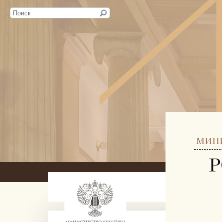
МИН
Р