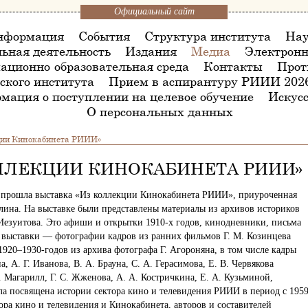
Официальный сайт
нформация
События
Структура института
Нау
ьная деятельность
Издания
Медиа
Электронн
ационно-образовательная среда
Контакты
Прот
ского института
Прием в аспирантуру РИИИ 202
мация о поступлении на целевое обучение
Искусс
О персональных данных
ции Кинокабинета РИИИ»
ЛЛЕКЦИИ КИНОКАБИНЕТА РИИИ»
ИИ прошла выставка «Из коллекции Кинокабинета РИИИ», приуроченная
лина. На выставке были представлены материалы из архивов историков
 Иезуитова. Это афиши и открытки 1910-х годов, кинодневники, письма
ь выставки — фотографии кадров из ранних фильмов Г. М. Козинцева
1920–1930-годов из архива фотографа Г. Агороняна, в том числе кадры
 А. Г. Иванова, В. А. Брауна, С. А. Герасимова, Е. В. Червякова
. Магарилл, Г. С. Жженова, А. А. Костричкина, Е. А. Кузьминой,
ыла посвящена истории сектора кино и телевидения РИИИ в период с 195
ора кино и телевидения и Кинокабинета, авторов и составителей