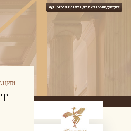
АЦИИ
УТ