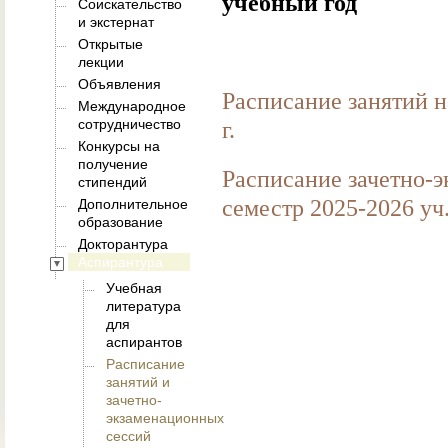
учебный год
Соискательство
и экстернат
Открытые
лекции
Объявления
Расписание занятий н
Международное
сотрудничество
г.
Конкурсы на
получение
Расписание зачетно-
стипендий
семестр 2025-2026 уч.
Дополнительное
образование
Докторантура
Аспирантура
Учебная
литература
для
аспирантов
Расписание
занятий и
зачетно-
экзаменационных
сессий