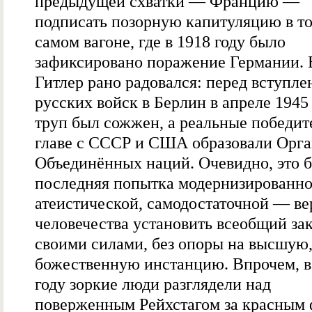
предыдущей схватки — Францию —
подписать позорную капитуляцию в т
самом вагоне, где в 1918 году было
зафиксировано поражение Германии. 
Гитлер рано радовался: перед вступл
русских войск в Берлин в апреле 1945 
труп был сожжен, а реальные победит
главе с СССР и США образовали Орг
Объединённых наций. Очевидно, это 
последняя попытка модернизированн
атеистической, самодостаточной — ве
человечества установить всеобщий за
своими силами, без опоры на высшую
божественную инстанцию. Впрочем, в
году зоркие люди разглядели над
поверженным Рейхстагом за красным 