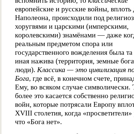
вспомнить историю, то
классические
европейские и русские войны, вплоть 
Наполеона, происходили под религио
хоругвями и царскими (имперскими,
королевскими) знамёнами — даже ког
реальным предметом спора или
государственного вожделения была та
иная нажива (территория, земные бога
люди).
Классика — это цивилизация п
Бога,
где всё, в конечном счете, прин
Ему, во всяком случае символически.
более это касается собственно религи
войн, которые потрясали Европу вплот
XVIII столетия, когда «просветители»
что «Бога нет».