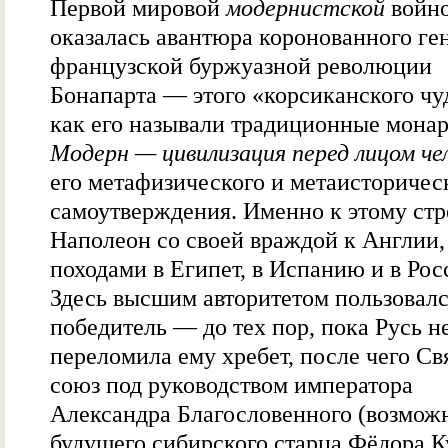
Первой мировой
модернистской
войн
оказалась авантюра коронованного ге
французской буржуазной революции
Бонапарта — этого «корсиканского чу
как его называли традиционные монар
Модерн — цивилизация перед лицом че
его метафизического и метаисторичес
самоутверждения. Именно к этому ст
Наполеон со своей враждой к Англии,
походами в Египет, в Испанию и в Рос
Здесь высшим авторитетом пользовал
победитель — до тех пор, пока Русь н
переломила ему хребет, после чего С
союз под руководством императора
Александра Благословенного (возмож
будущего сибирского старца Фёдора К