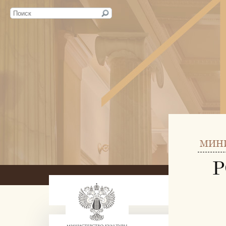
МИН
Р