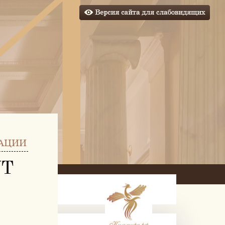
АЦИИ
УТ