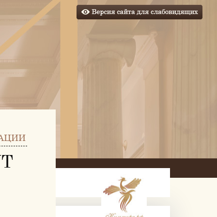
АЦИИ
УТ