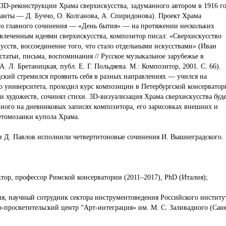
 3D-реконструкции Храма сверхискусства, задуманного автором в 1916 г
танты — Д. Буччо, О. Колганова, А. Спиридонова). Проект Храма
го главного сочинения — «День бытия» — на протяжении нескольких
увлеченным идеями сверхискусства, композитор писал: «Сверхискусство
кусств, воссоединение того, что стало отдельными искусствами» (Иван
атьи, письма, воспоминания // Русское музыкальное зарубежье в
 А. Л. Бретаницкая, публ. Е. Г. Польдяева. М.: Композитор, 2001. С. 66).
ский стремился проявить себя в разных направлениях — учился на
о университета, проходил курс композиции в Петербургской консерватор
и художеств, сочинял стихи. 3D-визуализация Храма сверхискусства буд
нного на дневниковых записях композитора, его зарисовках внешних и
етомозаики купола Храма.
и Д. Павлов исполнили четвертитоновые сочинения И. Вышнеградского.
тор, профессор Римской консерватории (2011–2017), PhD (Италия);
я, научный сотрудник сектора инструментоведения Российского институ
-просветительский центр “Арт-интеграция» им. М. С. Заливадного (Сан