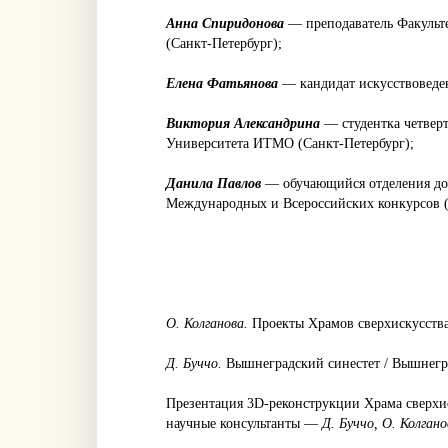
Анна Спиридонова
— преподаватель Факуль
(Санкт-Петербург);
Елена Фатьянова
— кандидат искусствоведе
Виктория Александрина
— студентка четвер
Университета ИТМО (Санкт-Петербург);
Данила Павлов
— обучающийся отделения доп
Международных и Всероссийских конкурсов (п
О. Колганова.
Проекты Храмов сверхискусства
Д. Буччо.
Вышнеградский синестет / Вышнегр
Презентация 3D-реконструкции Храма сверхи
научные консультанты —
Д. Буччо, О. Колган