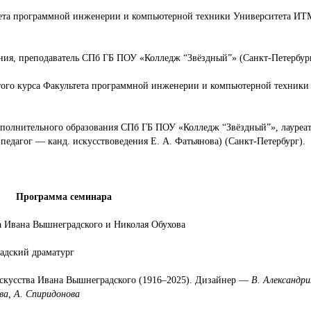
тета программной инженерии и компьютерной техники Университета И
ния, преподаватель СПб ГБ ПОУ «Колледж “Звёздный”» (Санкт-Петербург
того курса Факультета программной инженерии и компьютерной техники
олнительного образования СПб ГБ ПОУ «Колледж “Звёздный”», лауреа
едагог — канд. искусствоведения Е. А. Фатьянова) (Санкт-Петербург).
Программа семинара
 Ивана Вышнеградского и Николая Обухова
адский драматург
скусства Ивана Вышнеградского (1916–2025). Дизайнер —
В. Александри
ова, А. Спиридонова