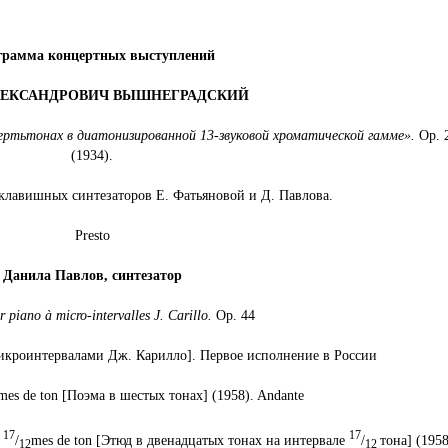
грамма концертных выступлений
ЛЕКСАНДРОВИЧ ВЫШНЕГРАДСКИЙ
ертьтонах в диатонизированной 13-звуковой хроматической гамме».
Op. 
(1934).
клавишных синтезаторов Е. Фатьяновой и Д. Павлова.
Presto
Данила
Павлов
, синтезатор
r piano à micro-intervalles J. Carillo.
Op. 44
микроинтервалами Дж. Карилло]. Первое исполнение в России
mes de ton [Поэма в шестых тонах] (1958). Andante
17
17
e
/
mes de ton [Этюд в двенадцатых тонах на интервале
/
тона] (195
12
12