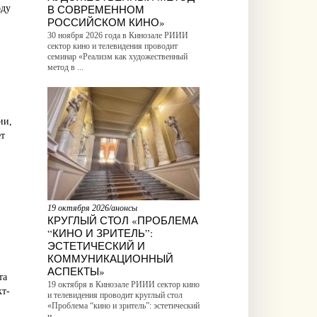
В СОВРЕМЕННОМ
оду
РОССИЙСКОМ КИНО»
30 ноября 2026 года в Кинозале РИИИ
сектор кино и телевидения проводит
семинар «Реализм как художественный
метод в ...
ии,
ет
19 октября 2026/анонсы
КРУГЛЫЙ СТОЛ «ПРОБЛЕМА
“КИНО И ЗРИТЕЛЬ”:
ЭСТЕТИЧЕСКИЙ И
КОММУНИКАЦИОННЫЙ
АСПЕКТЫ»
та
19 октября в Кинозале РИИИ сектор кино
кт-
и телевидения проводит круглый стол
«Проблема “кино и зритель”: эстетический
и ...