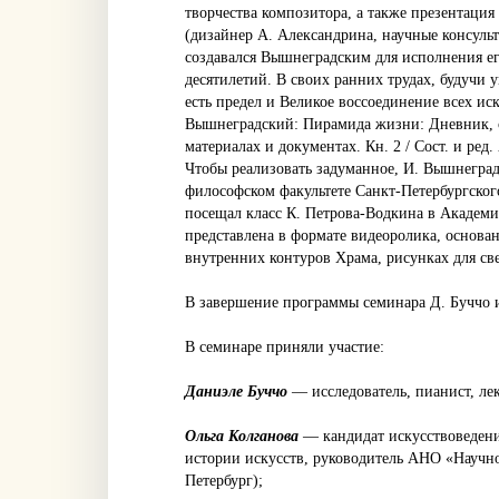
творчества композитора, а также презентация
(дизайнер А. Александрина, научные консуль
создавался Вышнеградским для исполнения е
десятилетий. В своих ранних трудах, будучи 
есть предел и Великое воссоединение всех ис
Вышнеградский: Пирамида жизни: Дневник, ст
материалах и документах. Кн. 2 / Сост. и ред.
Чтобы реализовать задуманное, И. Вышнеград
философском факультете Санкт-Петербургског
посещал класс К. Петрова-Водкина в Академи
представлена в формате видеоролика, основа
внутренних контуров Храма, рисунках для св
В завершение программы семинара Д. Буччо 
В семинаре приняли участие:
Даниэле Буччо
— исследователь, пианист, лек
Ольга Колганова
— кандидат искусствоведени
истории искусств, руководитель АНО «Научно
Петербург);