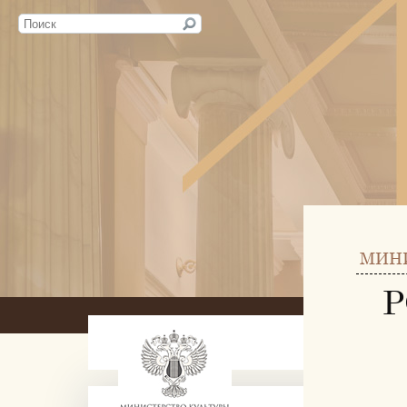
МИН
Р