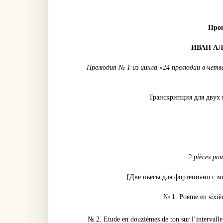
Про
ИВАН А
Прелюдия № 1 из цикла «24 прелюдии в четв
Транскрипция для двух 
2 pièces pou
[Две пьесы для фортепиано с 
№ 1. Poeme en sixiè
№ 2. Etude en douzièmes de ton sur l’intervall