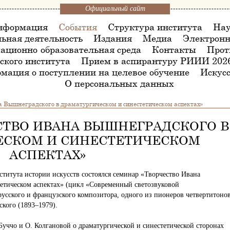
Официальный сайт
нформация
События
Структура института
Нау
ьная деятельность
Издания
Медиа
Электронн
ационно-образовательная среда
Контакты
Прот
ского института
Прием в аспирантуру РИИИ 202
мация о поступлении на целевое обучение
Искусс
О персональных данных
 Вышнеградского в драматургическом и синестетическом аспектах»
СТВО ИВАНА ВЫШНЕГРАДСКОГО В
ЕСКОМ И СИНЕСТЕТИЧЕСКОМ
АСПЕКТАХ»
нститута истории искусств состоялся семинар «Творчество Ивана
етическом аспектах» (цикл «Современный светозвуковой
усского и французского композитора, одного из пионеров четвертитоно
кого (1893–1979).
уччо и О. Колгановой о драматургической и синестетической сторонах