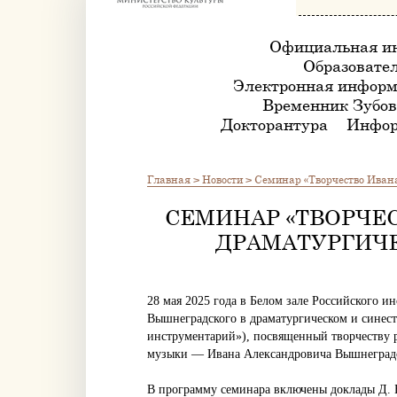
Официальная и
Образовател
Электронная информ
Временник Зубов
Докторантура
Инфор
Главная
>
Новости
>
Семинар «Творчество Ивана
СЕМИНАР «ТВОРЧЕ
ДРАМАТУРГИЧ
28 мая 2025 года в Белом зале Российского и
Вышнеградского в драматургическом и синест
инструментарий»), посвященный творчеству р
музыки — Ивана Александровича Вышнеградс
В программу семинара включены доклады Д. Б