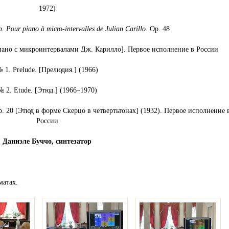
1972)
n. Pour piano à micro-intervalles de Julian Carillo.
Оp. 48
пиано с микроинтервалами Дж. Карилло]. Первое исполнение в России
 1. Prelude. [Прелюдия.] (1966)
№ 2. Etude. [Этюд.] (1966–1970)
. 20 [Этюд в форме Скерцо в четвертьтонах] (1932). Первое исполнение 
России
Даниэле Буччо, синтезатор
матах.