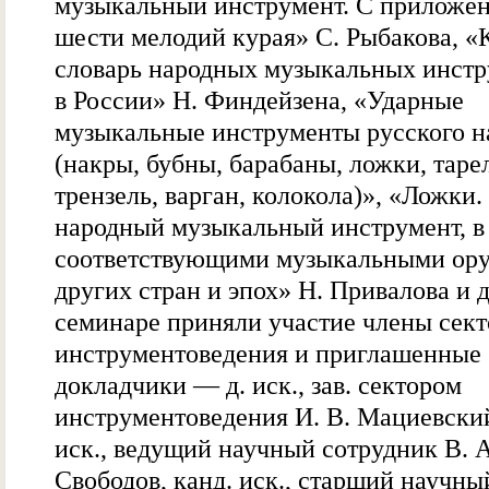
музыкальный инструмент. С приложе
шести мелодий курая» С. Рыбакова, «
словарь народных музыкальных инст
в России» Н. Финдейзена, «Ударные
музыкальные инструменты русского н
(накры, бубны, барабаны, ложки, таре
трензель, варган, колокола)», «Ложки.
народный музыкальный инструмент, в 
соответствующими музыкальными ор
других стран и эпох» Н. Привалова и д
семинаре приняли участие члены сект
инструментоведения и приглашенные
докладчики — д. иск., зав. сектором
инструментоведения И. В. Мациевский
иск., ведущий научный сотрудник В. А
Свободов, канд. иск., старший научны