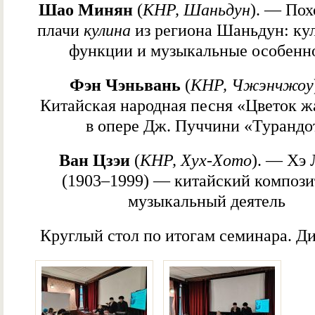
Шао Минян
(
КНР, Шаньдун
). — По
плачи
кулина
из региона Шаньдун: ку
функции и музыкальные особенн
Фэн Чэньвань
(
КНР, Чжэнчжоу
Китайская народная песня «Цветок 
в опере Дж. Пуччини «Турандо
Ван Цзэи
(
КНР, Хух-Хото
). — Хэ
(1903–1999) — китайский компози
музыкальный деятель
Круглый стол по итогам семинара. Д