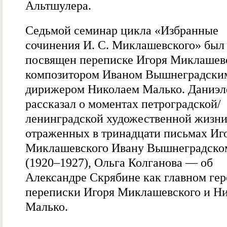
Альтшулера.
Седьмой семинар цикла «Избранные
сочинения И. С. Миклашевского» был
посвящен переписке Игоря Миклашевс
композитором Иваном Вышнеградски
дирижером Николаем Малько. Даниэл
рассказал о моментах петроградской/
ленинградской художественной жизни
отраженных в тринадцати письмах Иг
Миклашевского Ивану Вышнеградско
(1920–1927), Ольга Колганова — об
Александре Скрябине как главном гер
переписки Игоря Миклашевского и Н
Малько.