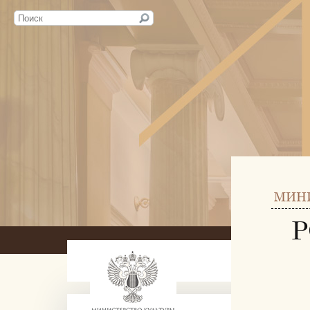
МИН
Р