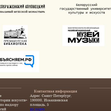
Контактная информация
е
Адрес: Санкт-Петербург,
стории искусств»
190000, Исаакиевская
по надзору
площадь, 5
огий
на карте