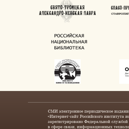
СМИ электронное периодическое издани
«Интернет-сайт Российского института и
зарегистрировано Федеральной службой 
в сфере связи, информационных технол