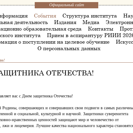
Официальный сайт
нформация
События
Структура института
Нау
ьная деятельность
Издания
Медиа
Электронн
ационно-образовательная среда
Контакты
Прот
ского института
Прием в аспирантуру РИИИ 202
мация о поступлении на целевое обучение
Искусс
О персональных данных
ва!
ЗАЩИТНИКА ОТЕЧЕСТВА!
авляет вас с Днем защитника Отечества!
ей Родины, совершающих и совершавших свои подвиги в самых различн
ленной и социальной, культурной и научной. Защитники суверенитета
ховно-нравственных ценностей защищают мир и человечество от
, лжи и лицемерия. Лучшие качества национального характера становятс