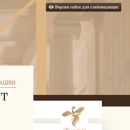
АЦИИ
УТ