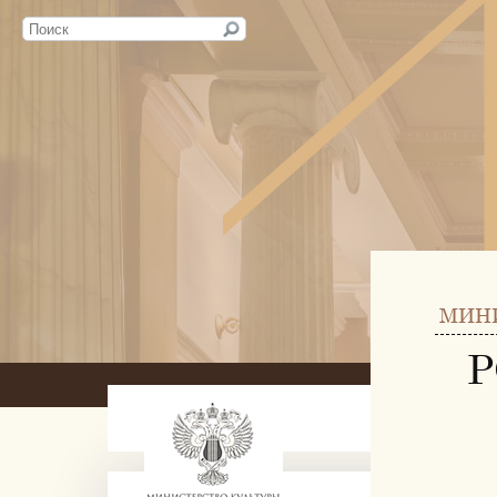
МИН
Р