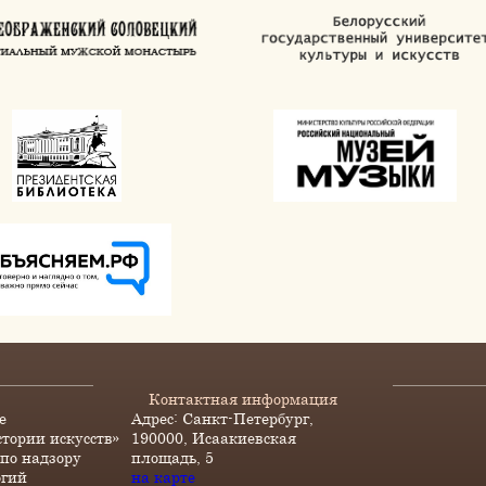
Контактная информация
е
Адрес: Санкт-Петербург,
стории искусств»
190000, Исаакиевская
по надзору
площадь, 5
огий
на карте