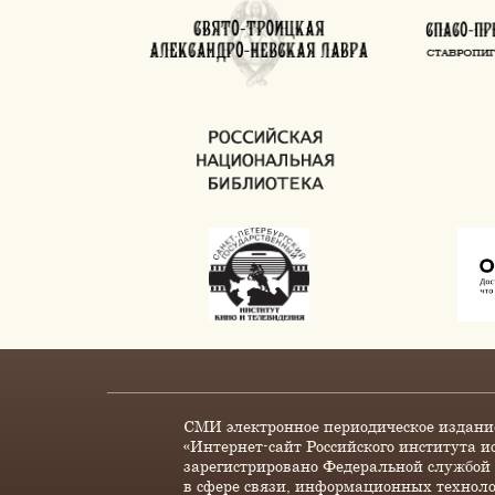
СМИ электронное периодическое издани
«Интернет-сайт Российского института и
зарегистрировано Федеральной службой 
в сфере связи, информационных технол