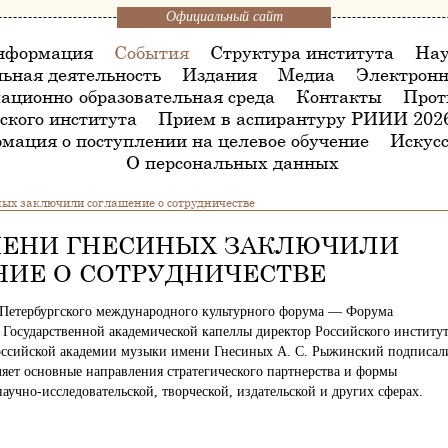
Официальный сайт
нформация
События
Структура института
Нау
ьная деятельность
Издания
Медиа
Электронн
ационно-образовательная среда
Контакты
Прот
ского института
Прием в аспирантуру РИИИ 202
мация о поступлении на целевое обучение
Искусс
О персональных данных
х заключили соглашение о сотрудничестве
МЕНИ ГНЕСИНЫХ ЗАКЛЮЧИЛИ
ИЕ О СОТРУДНИЧЕСТВЕ
-Петербургского международного культурного форума — Форума
 Государственной академической капеллы директор Российского институ
оссийской академии музыки имени Гнесиных А. С. Рыжинский подписал
ляет основные направления стратегического партнерства и формы
аучно-исследовательской, творческой, издательской и других сферах.