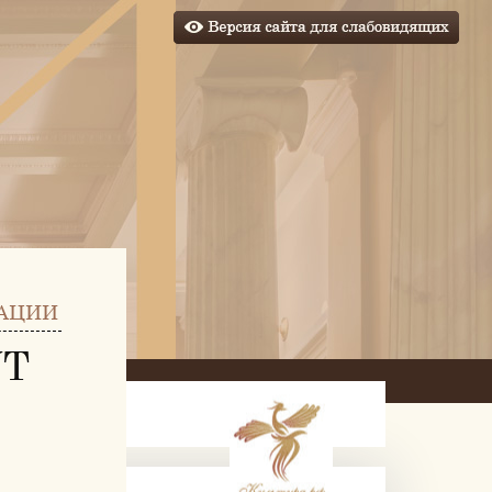
АЦИИ
УТ