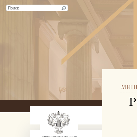
МИН
Р