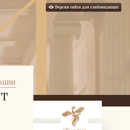
АЦИИ
УТ