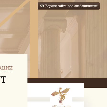
АЦИИ
УТ