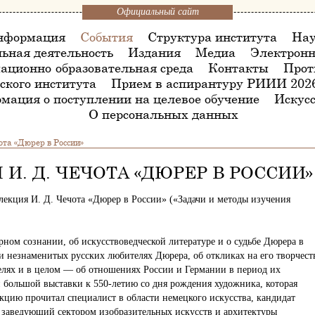
Официальный сайт
нформация
События
Структура института
Нау
ьная деятельность
Издания
Медиа
Электронн
ационно-образовательная среда
Контакты
Прот
ского института
Прием в аспирантуру РИИИ 202
мация о поступлении на целевое обучение
Искусс
О персональных данных
ота «Дюрер в России»
И. Д. ЧЕЧОТА «ДЮРЕР В РОССИИ»
лекция И. Д. Чечота «Дюрер в России» («Задачи и методы изучения
рном сознании, об искусствоведческой литературе и о судьбе Дюрера в
и незнаменитых русских любителях Дюрера, об откликах на его творчест
телях и в целом — об отношениях России и Германии в период их
и большой выставки к 550-летию со дня рождения художника, которая
екцию прочитал специалист в области немецкого искусства, кандидат
заведующий сектором изобразительных искусств и архитектуры