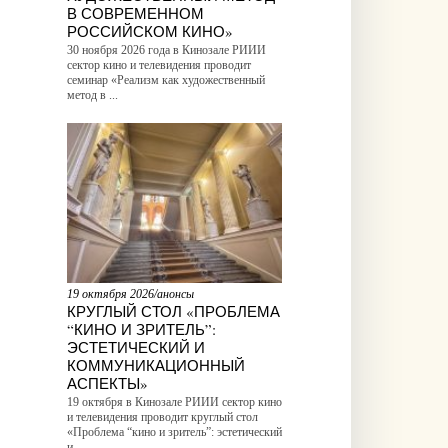
В СОВРЕМЕННОМ
РОССИЙСКОМ КИНО»
30 ноября 2026 года в Кинозале РИИИ
сектор кино и телевидения проводит
семинар «Реализм как художественный
метод в ...
19 октября 2026/анонсы
КРУГЛЫЙ СТОЛ «ПРОБЛЕМА
“КИНО И ЗРИТЕЛЬ”:
ЭСТЕТИЧЕСКИЙ И
КОММУНИКАЦИОННЫЙ
АСПЕКТЫ»
19 октября в Кинозале РИИИ сектор кино
и телевидения проводит круглый стол
«Проблема “кино и зритель”: эстетический
и ...