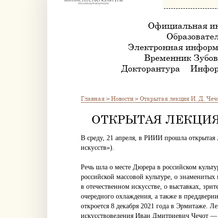
Официальная и
Образовател
Электронная информ
Временник Зубов
Докторантура
Инфор
Главная
>
Новости
>
Открытая лекция И. Д. Чеч
ОТКРЫТАЯ ЛЕКЦИЯ 
В среду, 21 апреля, в РИИИ прошла открытая 
искусств»).
Речь шла о месте Дюрера в российском культу
российской массовой культуре, о знаменитых 
в отечественном искусстве, о выставках, зри
очередного охлаждения, а также в преддвери
откроется 8 декабря 2021 года в Эрмитаже. Л
искусствоведения Иван Дмитриевич Чечот — 