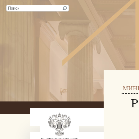
МИН
Р