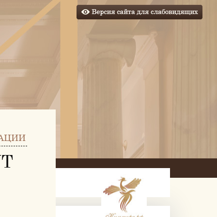
АЦИИ
УТ