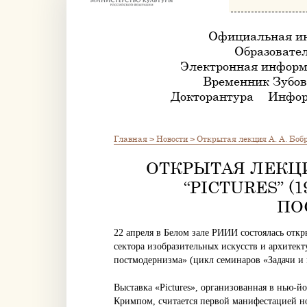
Официальная и
Образовател
Электронная информ
Временник Зубов
Докторантура
Инфор
Главная
>
Новости
>
Открытая лекция А. А. Боб
ОТКРЫТАЯ ЛЕКЦИ
“PICTURES” 
ПО
22 апреля в Белом зале РИИИ состоялась откр
сектора изобразительных искусств и архитект
постмодернизма» (цикл семинаров «Задачи и 
Выставка «Pictures», организованная в нью-й
Кримпом, считается первой манифестацией н