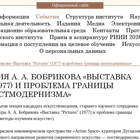
Официальный сайт
нформация
События
Структура института
Нау
ьная деятельность
Издания
Медиа
Электронн
ационно-образовательная среда
Контакты
Прот
ского института
Прием в аспирантуру РИИИ 202
мация о поступлении на целевое обучение
Искусс
О персональных данных
рикова «Выставка “Pictures” (1977) и проблема границы постмодернизма»
Я А. А. БОБРИКОВА «ВЫСТАВКА
(1977) И ПРОБЛЕМА ГРАНИЦЫ
СТМОДЕРНИЗМА»
ытая лекция кандидата искусствоведения, старшего научного сотрудника
уры А. А. Бобрикова «Выставка “Pictures” (1977) и проблема границы
методы изучения искусств»).
оркском некоммерческом пространстве «Artists Space» куратором Дугласо
ового направления развития современного искусства — постмодернизма.