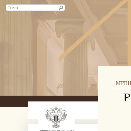
МИН
Р