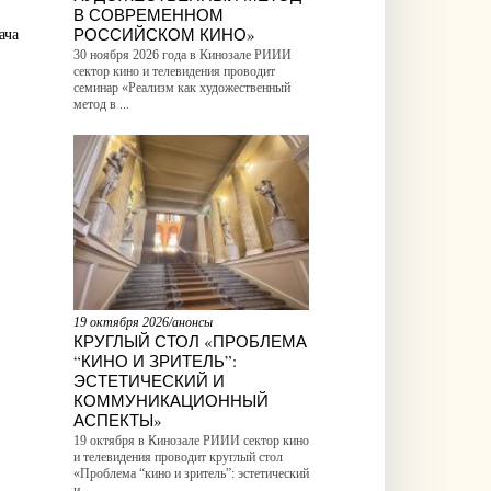
В СОВРЕМЕННОМ
РОССИЙСКОМ КИНО»
ача
30 ноября 2026 года в Кинозале РИИИ
сектор кино и телевидения проводит
семинар «Реализм как художественный
метод в ...
19 октября 2026/анонсы
КРУГЛЫЙ СТОЛ «ПРОБЛЕМА
“КИНО И ЗРИТЕЛЬ”:
ЭСТЕТИЧЕСКИЙ И
КОММУНИКАЦИОННЫЙ
АСПЕКТЫ»
19 октября в Кинозале РИИИ сектор кино
и телевидения проводит круглый стол
«Проблема “кино и зритель”: эстетический
и ...