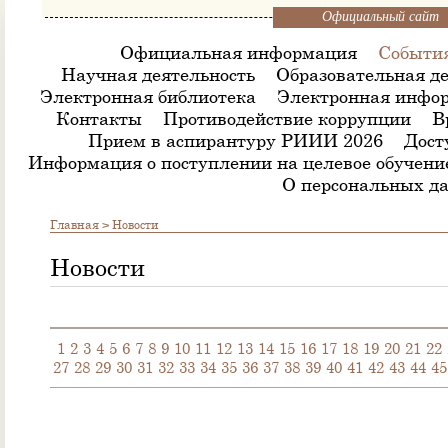
Официальный сайт
Официальная информация
Событи
Научная деятельность
Образовательная де
Электронная библиотека
Электронная инфор
Контакты
Противодействие коррупции
В
Прием в аспирантуру РИИИ 2026
Дост
Информация о поступлении на целевое обучени
О персональных д
Главная
>
Новости
Новости
1
2
3
4
5
6
7
8
9
10
11
12
13
14
15
16
17
18
19
20
21
22
27
28
29
30
31
32
33
34
35
36
37
38
39
40
41
42
43
44
45