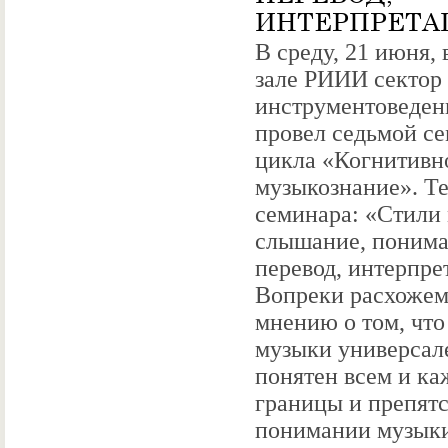
ИНТЕРПРЕТА
В среду, 21 июня, 
зале РИИИ сектор
инструментоведен
провел седьмой с
цикла «Когнитивн
музыкознание». Т
семинара: «Стили
слышание, понима
перевод, интерпре
Вопреки расхоже
мнению о том, что
музыки универсал
понятен всем и ка
границы и препятс
понимании музык