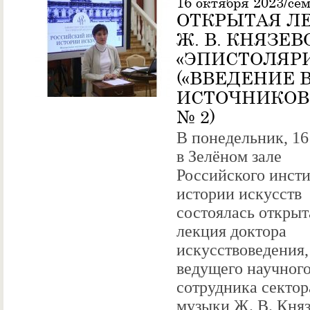
16 октября 2023/се
ОТКРЫТАЯ Л
Ж. В. КНЯЗЕВ
«ЭПИСТОЛЯР
(«ВВЕДЕНИЕ 
ИСТОЧНИКОВ
№ 2)
В понедельник, 16
в Зелёном зале
Российского инсти
истории искусств
состоялась открыт
лекция доктора
искусствоведения,
ведущего научног
сотрудника сектор
музыки Ж. В. Кня