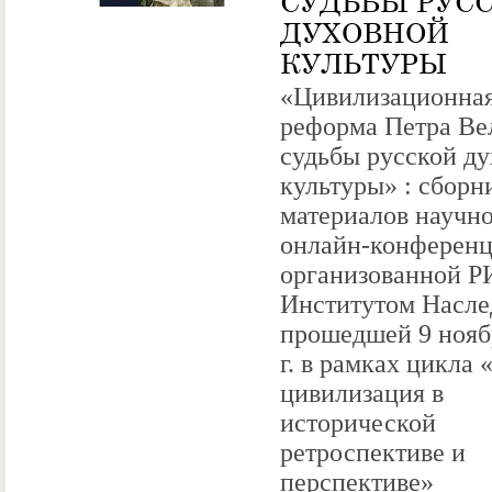
СУДЬБЫ РУС
ДУХОВНОЙ
КУЛЬТУРЫ
«Цивилизационна
реформа Петра Ве
судьбы русской д
культуры» : сборн
материалов научн
онлайн-конференц
организованной 
Институтом Насле
прошедшей 9 нояб
г. в рамках цикла 
цивилизация в
исторической
ретроспективе и
перспективе»