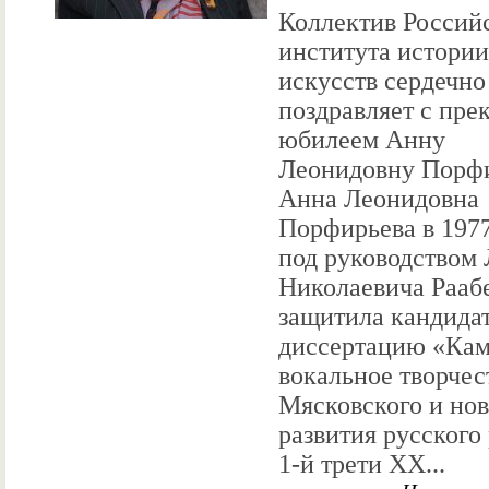
Коллектив Россий
института истории
искусств сердечно
поздравляет с пр
юбилеем Анну
Леонидовну Порфи
Анна Леонидовна
Порфирьева в 1977
под руководством 
Николаевича Рааб
защитила кандида
диссертацию «Ка
вокальное творчес
Мясковского и но
развития русского
1-й трети ХХ...