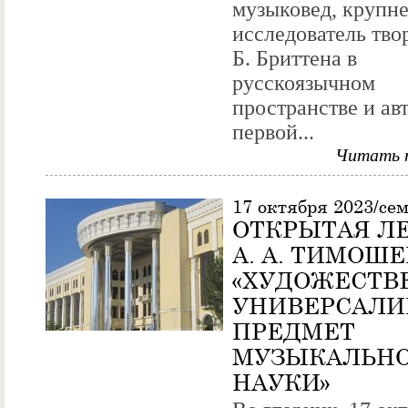
музыковед, крупн
исследователь тво
Б. Бриттена в
русскоязычном
пространстве и ав
первой...
Читать 
17 октября 2023/се
ОТКРЫТАЯ Л
А. А. ТИМОШ
«ХУДОЖЕСТВ
УНИВЕРСАЛИ
ПРЕДМЕТ
МУЗЫКАЛЬН
НАУКИ»