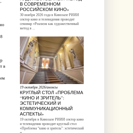
,
В СОВРЕМЕННОМ
РОССИЙСКОМ КИНО»
30 ноября 2026 года в Кинозале РИИИ
сектор кино и телевидения проводит
семинар «Реализм как художественный
нно
метод в ...
 8
тр
т в
ием
19 октября 2026/анонсы
КРУГЛЫЙ СТОЛ «ПРОБЛЕМА
“КИНО И ЗРИТЕЛЬ”:
ЭСТЕТИЧЕСКИЙ И
КОММУНИКАЦИОННЫЙ
АСПЕКТЫ»
19 октября в Кинозале РИИИ сектор кино
и телевидения проводит круглый стол
«Проблема “кино и зритель”: эстетический
и ...