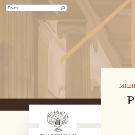
МИН
Р