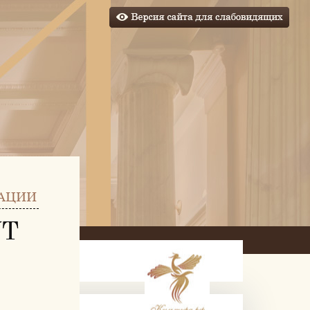
АЦИИ
УТ