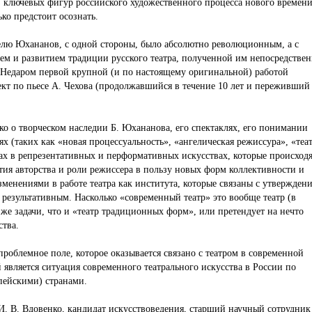
из ключевых фигур российского художественного процесса нового времени
ко предстоит осознать.
телю Юхананов, с одной стороны, было абсолютно революционным, а с
м и развитием традиции русского театра, полученной им непосредстве
. Недаром первой крупной (и по настоящему оригинальной) работой
т по пьесе А. Чехова (продолжавшийся в течение 10 лет и переживший
ько о творческом наследии Б. Юхананова, его спектаклях, его понимании
х (таких как «новая процессуальность», «ангелическая режиссура», «теа
игах в репрезентативных и перформативных искусствах, которые происходя
тия авторства и роли режиссера в пользу новых форм коллективности и
изменениями в работе театра как института, которые связаны с утвержден
результативным. Насколько «современный театр» это вообще театр (в
же задачи, что и «театр традиционных форм», или претендует на нечто
ства.
роблемное поле, которое оказывается связано с театром в современной
 является ситуация современного театрального искусства в России по
пейскими) странами.
. В. Вдовенко, кандидат искусствоведения, старший научный сотрудник