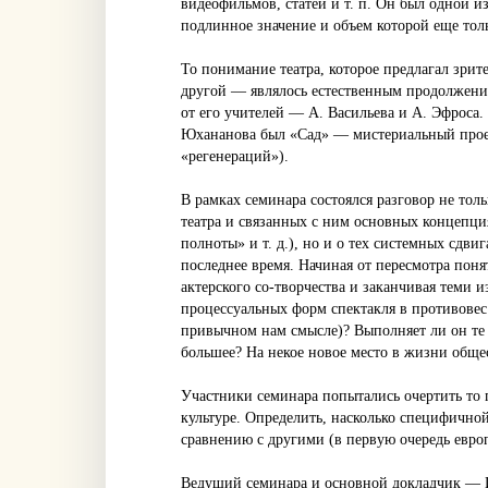
видеофильмов, статей и т. п. Он был одной 
подлинное значение и объем которой еще толь
То понимание театра, которое предлагал зри
другой — являлось естественным продолжение
от его учителей — А. Васильева и А. Эфроса
Юхананова был «Сад» — мистериальный проек
«регенераций»).
В рамках семинара состоялся разговор не тол
театра и связанных с ним основных концепция
полноты» и т. д.), но и о тех системных сдв
последнее время. Начиная от пересмотра поня
актерского со-творчества и заканчивая теми 
процессуальных форм спектакля в противовес 
привычном нам смысле)? Выполняет ли он те 
большее? На некое новое место в жизни обще
Участники семинара попытались очертить то п
культуре. Определить, насколько специфичной
сравнению с другими (в первую очередь евро
Ведущий семинара и основной докладчик — И