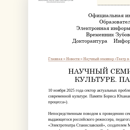
Официальная и
Образовател
Электронная информ
Временник Зубов
Докторантура
Инфор
Главная
>
Новости
>
Научный семинар «Театр в
НАУЧНЫЙ СЕМИ
КУЛЬТУРЕ. П
10 ноября 2025 года сектор актуальных проб
современной культуре. Памяти Бориса Юхана
процесса»).
Непосредственным поводом к проведению сем
выдающегося российского режиссера, педагога
«Электротеатра Станиславский», создателем 