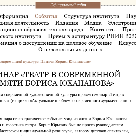
Официальный сайт
нформация
События
Структура института
Нау
ьная деятельность
Издания
Медиа
Электронн
ационно-образовательная среда
Контакты
Прот
ского института
Прием в аспирантуру РИИИ 202
мация о поступлении на целевое обучение
Искусс
О персональных данных
 современной культуре. Памяти Бориса Юхананова»
НАР «ТЕАТР В СОВРЕМЕННОЙ
АМЯТИ БОРИСА ЮХАНАНОВА»
лем современной художественной культуры провел семинар «Театр в
нова» (из цикла «Актуальные проблемы современного художественного
инара стало трагическое событие: уход из жизни Бориса Юхананова —
 и теоретика театра. Борис Юрьевич был не просто руководителем
Мастерской индивидуальной режиссуры, автором десятков спектаклей,