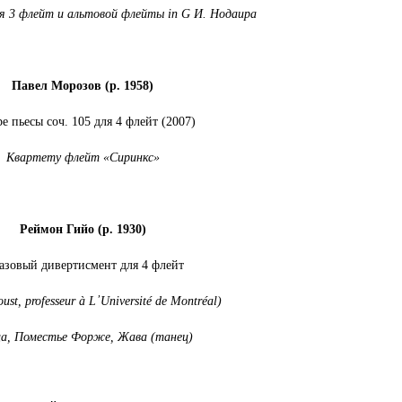
ля 3 флейт и альтовой флейты
in
G
И. Нодаира
Павел Морозов (р. 1958)
е пьесы соч. 105 для 4 флейт (2007)
Квартету флейт «Сиринкс»
Реймон
Гийо
(
р
. 1930)
зовый дивертисмент для 4 флейт
ust, professeur à L
᾽
Université de Montréal)
а, Поместье Форже, Жава (танец)