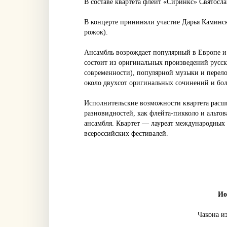
В составе квартета флейт «Сиринкс» Святосл
В концерте прининяли участие Дарья Каминск
рожок).
Ансамбль возрождает популярный в Европе и
состоит из оригинальных произведений русск
современности), популярной музыки и перело
около двухсот оригинальных сочинений и бол
Исполнительские возможности квартета расш
разновидностей, как флейта-пикколо и альтов
ансамбля. Квартет — лауреат международных
всероссийских фестивалей.
Ио
Чакона и