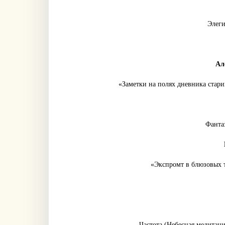
Элеги
Ал
«Заметки на полях дневника стари
Фанта
«Экспромт в блюзовых т
Частота (Небесная медитация