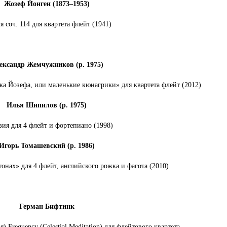
Жозеф Йонген (1873–1953)
я соч. 114 для квартета флейт (1941)
ександр Жемчужников (р. 1975)
ка Йозефа, или маленькие кюнагрики» для квартета флейт (2012)
Илья Шипилов (р. 1975)
зия для 4 флейт и фортепиано (1998)
Игорь Томашевский (р. 1986)
онах» для 4 флейт, английского рожка и фагота (2010)
Герман Бифтинк
) Frequency (Celestial Meditation) для флейтового квартета