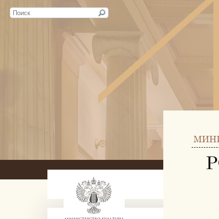
МИН
Р