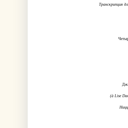
Транскрипция д
Четыр
Джа
(à Lise Dao
Ницц