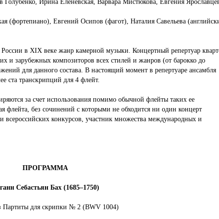
ав Голубенко, Ирина Еленевская, Варвара Мистюкова, Евгения Ярославцев
ая (фортепиано), Евгений Осипов (фагот), Наталия Савельева (английск
 России в XIX веке жанр камерной музыки. Концертный репертуар кварт
их и зарубежных композиторов всех стилей и жанров (от барокко до
жений для данного состава. В настоящий момент в репертуаре ансамбля
ее ста транскрипций для 4 флейт.
иряются за счет использования помимо обычной флейты таких ее
ая флейта, без сочинений с которыми не обходится ни один концерт
 и всероссийских конкурсов, участник множества международных и
ПРОГРАММА
ганн Себастьян Бах (1685–1750)
з Партиты для скрипки № 2 (BWV 1004)