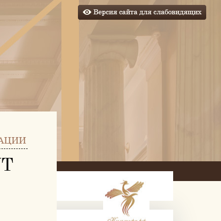
АЦИИ
УТ