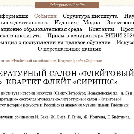
Официальный сайт
нформация
События
Структура института
Нау
ьная деятельность
Издания
Медиа
Электронн
ационно-образовательная среда
Контакты
Прот
ского института
Прием в аспирантуру РИИИ 202
мация о поступлении на целевое обучение
Искусс
О персональных данных
алон «Флейтовый калейдоскоп». Квартет флейт «Сиринкс»
ЕРАТУРНЫЙ САЛОН «ФЛЕЙТОВЫ
. КВАРТЕТ ФЛЕЙТ «СИРИНКС»
 института истории искусств (Санкт-Петербург, Исаакиевская пл., д. 5) в
претации» состоялся музыкально-литературный салон «Флейтовый
тут истории искусств и Российская академия музыки имени Гнесиных.
учали сочинения И. Баха, Ж. Бизе, Р. Гийо, Ж. Йонгена, Г. Бифтинга,
.