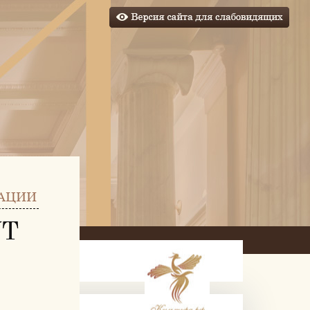
АЦИИ
УТ