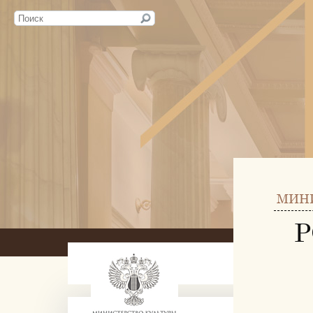
МИН
Р