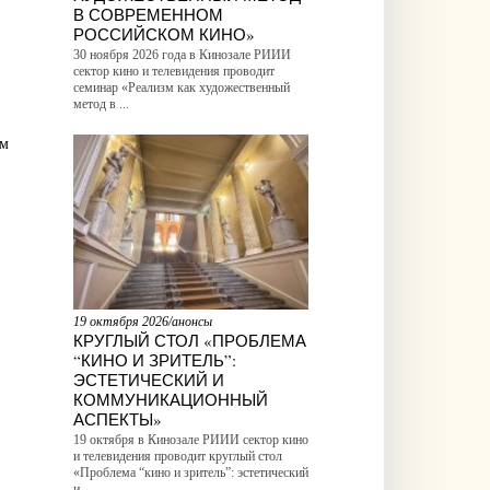
В СОВРЕМЕННОМ
РОССИЙСКОМ КИНО»
30 ноября 2026 года в Кинозале РИИИ
сектор кино и телевидения проводит
семинар «Реализм как художественный
метод в ...
ом
19 октября 2026/анонсы
КРУГЛЫЙ СТОЛ «ПРОБЛЕМА
“КИНО И ЗРИТЕЛЬ”:
ЭСТЕТИЧЕСКИЙ И
КОММУНИКАЦИОННЫЙ
АСПЕКТЫ»
19 октября в Кинозале РИИИ сектор кино
и телевидения проводит круглый стол
«Проблема “кино и зритель”: эстетический
и ...