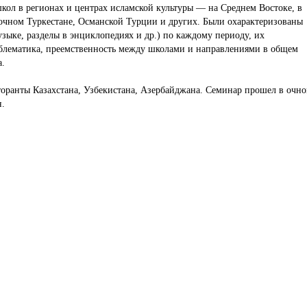
ол в регионах и центрах исламской культуры — на Среднем Востоке, в
очном Туркестане, Османской Турции и других. Были охарактеризованы
зыке, разделы в энциклопедиях и др.) по каждому периоду, их
облематика, преемственность между школами и направлениями в общем
а.
оранты Казахстана, Узбекистана, Азербайджана. Семинар прошел в очн
н.