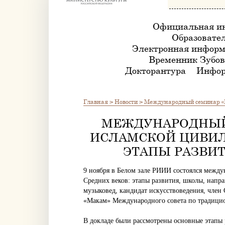
Официальная и
Образовател
Электронная информ
Временник Зубов
Докторантура
Инфор
Главная
>
Новости
>
Международный семинар «На
МЕЖДУНАРОДНЫЙ 
ИСЛАМСКОЙ ЦИВИЛ
ЭТАПЫ РАЗВИТ
9 ноября в Белом зале РИИИ состоялся межд
Средних веков: этапы развития, школы, напр
музыковед, кандидат искусствоведения, член
«Макам» Международного совета по традици
В докладе были рассмотрены основные этапы 