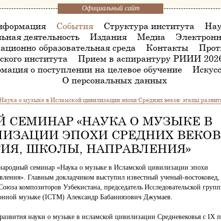
Официальный сайт
нформация
События
Структура института
Нау
ьная деятельность
Издания
Медиа
Электронн
ационно-образовательная среда
Контакты
Прот
ского института
Прием в аспирантуру РИИИ 202
мация о поступлении на целевое обучение
Искусс
О персональных данных
ука о музыке в Исламской цивилизации эпохи Средних веков: этапы развит
СЕМИНАР «НАУКА О МУЗЫКЕ В
ИЗАЦИИ ЭПОХИ СРЕДНИХ ВЕКОВ
ИЯ, ШКОЛЫ, НАПРАВЛЕНИЯ»
ународный семинар «Наука о музыке в Исламской цивилизации эпохи
авления». Главным докладчиком выступил известный ученый-востоковед,
 Союза композиторов Узбекистана, председатель Исследовательской груп
онной музыке (ICTM) Александр Бабаниязович Джумаев.
развития науки о музыке в исламской цивилизации Средневековья с IX 