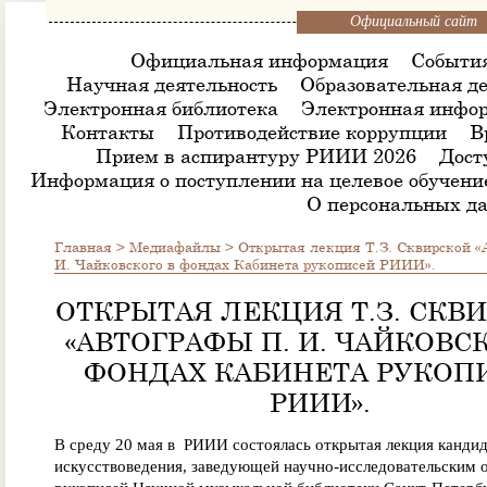
Официальный сайт
Официальная информация
Событи
Научная деятельность
Образовательная де
Электронная библиотека
Электронная инфор
Контакты
Противодействие коррупции
В
Прием в аспирантуру РИИИ 2026
Дост
Информация о поступлении на целевое обучени
О персональных д
Главная
>
Медиафайлы
>
Открытая лекция Т.З. Сквирской «
И. Чайковского в фондах Кабинета рукописей РИИИ».
ОТКРЫТАЯ ЛЕКЦИЯ Т.З. СКВ
«АВТОГРАФЫ П. И. ЧАЙКОВС
ФОНДАХ КАБИНЕТА РУКОП
РИИИ».
В среду 20 мая в РИИИ состоялась открытая лекция канди
искусствоведения, заведующей научно-исследовательским 