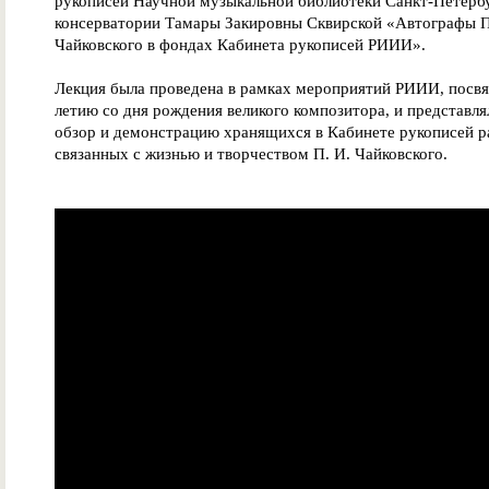
рукописей Научной музыкальной библиотеки Санкт-Петерб
консерватории Тамары Закировны Сквирской «Автографы П
Чайковского в фондах Кабинета рукописей РИИИ».
Лекция была проведена в рамках мероприятий РИИИ, посв
летию со дня рождения великого композитора, и представля
обзор и демонстрацию хранящихся в Кабинете рукописей р
связанных с жизнью и творчеством П. И. Чайковского.