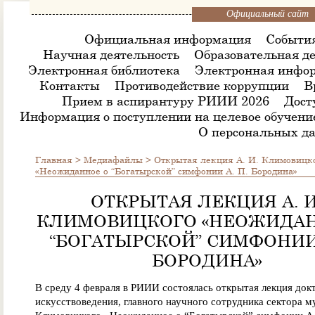
Официальный сайт
Официальная информация
Событи
Научная деятельность
Образовательная де
Электронная библиотека
Электронная инфор
Контакты
Противодействие коррупции
В
Прием в аспирантуру РИИИ 2026
Дост
Информация о поступлении на целевое обучени
О персональных д
Главная
>
Медиафайлы
>
Открытая лекция А. И. Климовицк
«Неожиданное о “Богатырской” симфонии А. П. Бородина»
ОТКРЫТАЯ ЛЕКЦИЯ А. И
КЛИМОВИЦКОГО «НЕОЖИДАН
“БОГАТЫРСКОЙ” СИМФОНИИ 
БОРОДИНА»
В среду 4 февраля в РИИИ состоялась открытая лекция док
искусствоведения, главного научного сотрудника сектора м