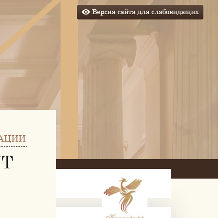
АЦИИ
УТ