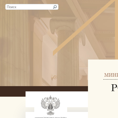
МИН
Р