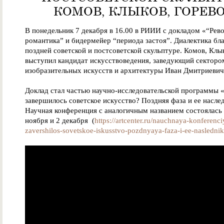
КОМОВ, КЛЫКОВ, ГОРЕВ
В понедельник 7 декабря в 16.00 в РИИИ с докладом «“Ре
романтика” и бидермейер “периода застоя”. Диалектика бла
поздней советской и постсоветской скульптуре. Комов, Клы
выступил кандидат искусствоведения, заведующий секторо
изобразительных искусств и архитектуры Иван Дмитриевич
Доклад стал частью научно-исследовательской программы 
завершилось советское искусство? Поздняя фаза и ее насле
Научная конференция с аналогичным названием состоялась
ноября и 2 декабря (
https://artcenter.ru/nauchnaya-konferenc
zavershilos-sovetskoe-iskusstvo-pozdnyaya-faza-i-ee-naslednik