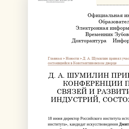
Официальная и
Образовател
Электронная информ
Временник Зубов
Докторантура
Инфор
Главная
>
Новости
>
Д. А. Шумилин принял учас
состоявшейся в Константиновском дворце
Д. А. ШУМИЛИН ПР
КОНФЕРЕНЦИИ 
СВЯЗЕЙ И РАЗВИ
ИНДУСТРИЙ, СОСТ
18 июня директор Российского института ист
института», кандидат искусствоведения
Дмит