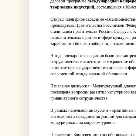
деловой программе
Международной ко
нфере
творческих индустрий,
состоявшейся в Конст
Открыл пленарное заседание «Взаимодействие
председатель Правительства Российской Фед
стали главы правительств России, Беларуси, 
исполнительных органов в сфере культуры, ро
зарубежного бизнес-сообществ, а также меди
В ходе пленарного заседания были рассмотре
сотрудничества с акцентом на сохранение общ
развитие межгосударственного диалога и фо
современной международной обстановки.
Панельная дискуссия «Межкультурный диалог
посвящена вопросам развития культурного в
гуманитарного сотрудничества.
В рамках панельной дискуссии «Креативные 
возможности объединения усилий для создани
конкурировать на мировом уровне.
Проведение Конференции способствовало рас