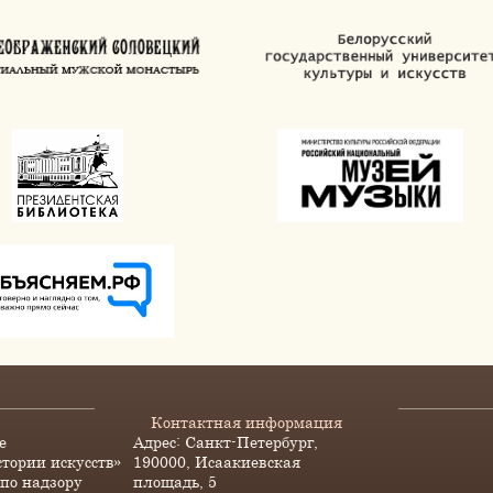
Контактная информация
е
Адрес: Санкт-Петербург,
стории искусств»
190000, Исаакиевская
по надзору
площадь, 5