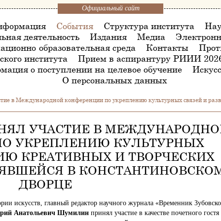
Официальный сайт
нформация
События
Структура института
Нау
ьная деятельность
Издания
Медиа
Электронн
ационно-образовательная среда
Контакты
Прот
ского института
Прием в аспирантуру РИИИ 202
мация о поступлении на целевое обучение
Искусс
О персональных данных
тие в Международной конференции по укреплению культурных связей и разв
ИНЯЛ УЧАСТИЕ В МЕЖДУНАРОДН
ПО УКРЕПЛЕНИЮ КУЛЬТУРНЫХ
ТИЮ КРЕАТИВНЫХ И ТВОРЧЕСКИХ
ОЯВШЕЙСЯ В КОНСТАНТИНОВСКО
ДВОРЦЕ
ории искусств, главный редактор научного журнала «Временник Зубовско
рий Анатольевич Шумилин
принял участие в качестве почетного гостя