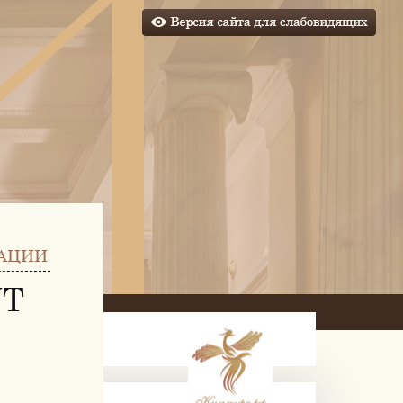
АЦИИ
УТ