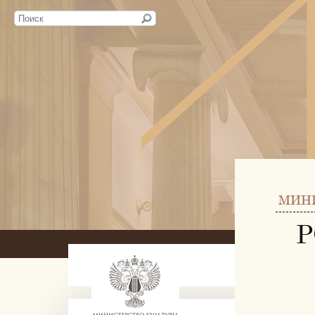
МИН
Р