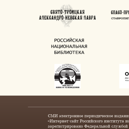
СМИ электронное периодическое издани
«Интернет-сайт Российского института и
зарегистрировано Федеральной службой 