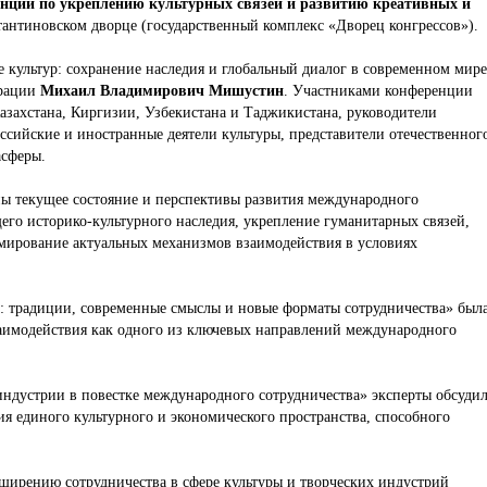
нции по укреплению культурных связей и развитию креативных и
антиновском дворце (государственный комплекс «Дворец конгрессов»).
 культур: сохранение наследия и глобальный диалог в современном мир
ерации
Михаил Владимирович Мишустин
. Участниками конференции
Казахстана, Киргизии, Узбекистана и Таджикистана, руководители
ссийские и иностранные деятели культуры, представители отечественног
асферы.
ны текущее состояние и перспективы развития международного
его историко-культурного наследия, укрепление гуманитарных связей,
рмирование актуальных механизмов взаимодействия в условиях
: традиции, современные смыслы и новые форматы сотрудничества» был
заимодействия как одного из ключевых направлений международного
индустрии в повестке международного сотрудничества» эксперты обсуди
я единого культурного и экономического пространства, способного
ширению сотрудничества в сфере культуры и творческих индустрий