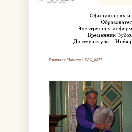
Официальная и
Образовател
Электронная информ
Временник Зубов
Докторантура
Инфор
Главная
>
Новости
>
DSC_0377