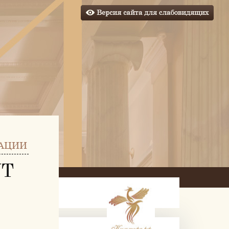
АЦИИ
УТ