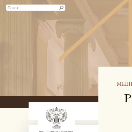
МИН
Р