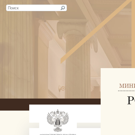
МИН
Р