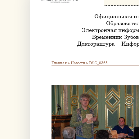
Официальная и
Образовател
Электронная информ
Временник Зубов
Докторантура
Инфор
Главная
>
Новости
>
DSC_0365