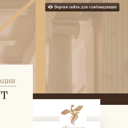
АЦИИ
УТ